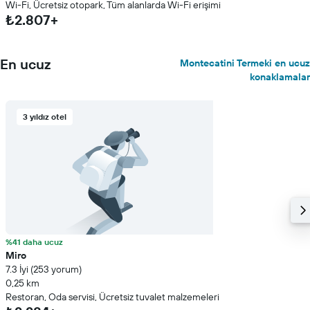
Wi-Fi, Ücretsiz otopark, Tüm alanlarda Wi-Fi erişimi
₺2.807+
En ucuz
Montecatini Termeki en ucuz
konaklamalar
3 yıldız otel
%41 daha ucuz
Miro
7.3 İyi (253 yorum)
0,25 km
Restoran, Oda servisi, Ücretsiz tuvalet malzemeleri