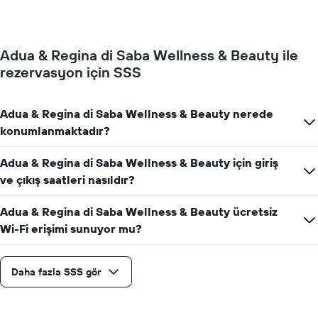
için
Y
ortalama
ekseni
oda
içerir
fiyatını
Adua & Regina di Saba Wellness & Beauty ile
gösterir
rezervasyon için SSS
Tablo
haftanın
günlerini
gösteren
Adua & Regina di Saba Wellness & Beauty nerede
1
konumlanmaktadır?
X
ekseni
Adua & Regina di Saba Wellness & Beauty için giriş
içerir.
Tablo
ve çıkış saatleri nasıldır?
bir
odanın
Adua & Regina di Saba Wellness & Beauty ücretsiz
ortalama
Wi-Fi erişimi sunuyor mu?
fiyatını
gösteren
1
Daha fazla SSS gör
Y
ekseni
içerir