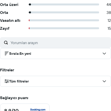
Orta üzeri
44
Orta
38
Vasatın altı
12
Zayıf
15
Sırala
:
En yeni
Filtreler
Tüm filtreler
Sağlayıcı puanı
8.9
/10
8.9