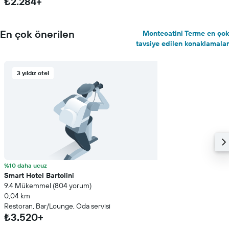
₺2.284+
En çok önerilen
Montecatini Terme en çok
tavsiye edilen konaklamalar
3 yıldız otel
%10 daha ucuz
Smart Hotel Bartolini
9.4 Mükemmel (804 yorum)
0,04 km
Restoran, Bar/Lounge, Oda servisi
₺3.520+