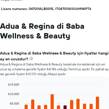
Lisans numarası: 047011ALB0015, IT047011A1OUH9WPT6
Adua & Regina di Saba
Wellness & Beauty
Adua & Regina di Saba Wellness & Beauty için fiyatlar hangi
ay en ucuzdur?
Adua & Regina di Saba Wellness & Beauty tesisinde konaklamak için en
ucuz ay ortalama gecelik fiyatın ₺4.186 olduğu Temmuz ayıdır. En pahalı ay
ise gecelik fiyatın ₺10.131 olduğu Mayıs ayıdır.
₺15.000
Bar
Chart
graphic.
chart
₺10.000
with
12
₺5.000
bars.