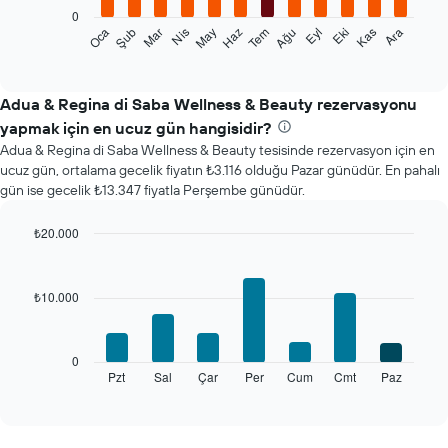
0
Aşağıdaki
Şub
May
Ağu
Kas
Oca
Nis
Tem
Eki
Mar
Haz
Eyl
Ara
tablo
End
of
her
interactive
ay
chart
için
Adua & Regina di Saba Wellness & Beauty rezervasyonu
ortalama
yapmak için en ucuz gün hangisidir?
oda
Adua & Regina di Saba Wellness & Beauty tesisinde rezervasyon için en
fiyatını
ucuz gün, ortalama gecelik fiyatın ₺3.116 olduğu Pazar günüdür. En pahalı
gösterir
gün ise gecelik ₺13.347 fiyatla Perşembe günüdür.
Tablo
ayları
gösteren
₺20.000
1
Bar
Chart
X
graphic.
chart
with
ekseni
₺10.000
7
içerir.
bars.
Tablo
bir
Aşağıdaki
0
odanın
tablo
Pzt
Sal
Çar
Per
Cum
Cmt
Paz
End
ortalama
of
haftanın
fiyatını
interactive
her
chart
gösteren
günü
1