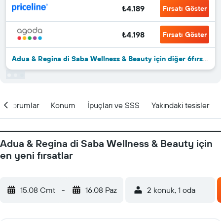
₺4.189
Fırsatı Göster
₺4.198
Fırsatı Göster
Adua & Regina di Saba Wellness & Beauty için diğer 6fırsat
Yorumlar
Konum
İpuçları ve SSS
Yakındaki tesisler
Adua & Regina di Saba Wellness & Beauty için
en yeni fırsatlar
15.08 Cmt
-
16.08 Paz
2 konuk, 1 oda