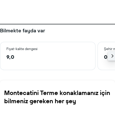
Bilmekte fayda var
Fiyat-kalite dengesi
Şehir 
9,0
0,4
Montecatini Terme konaklamanız için
bilmeniz gereken her şey