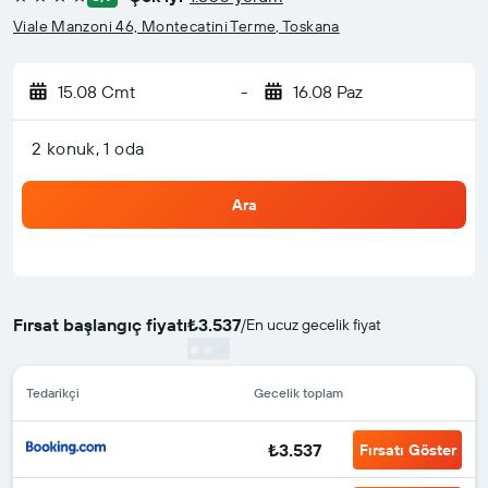
4 yıldız
Viale Manzoni 46, Montecatini Terme, Toskana
15.08 Cmt
-
16.08 Paz
2 konuk, 1 oda
Ara
Fırsat başlangıç fiyatı
₺3.537
/
En ucuz gecelik fiyat
Tedarikçi
Gecelik toplam
₺3.537
Fırsatı Göster