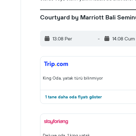
Courtyard by Marriott Bali Seminy
13.08 Per
-
14.08 Cum
King Oda, yatak türü bilinmiyor
1 tane daha oda fiyatı göster
Deluxe oda, 1 king yatak