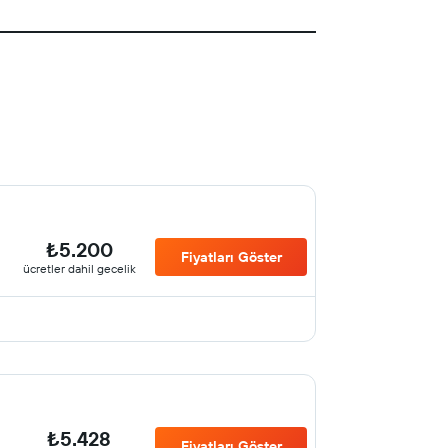
₺5.200
Fiyatları Göster
ücretler dahil gecelik
₺5.428
Fiyatları Göster