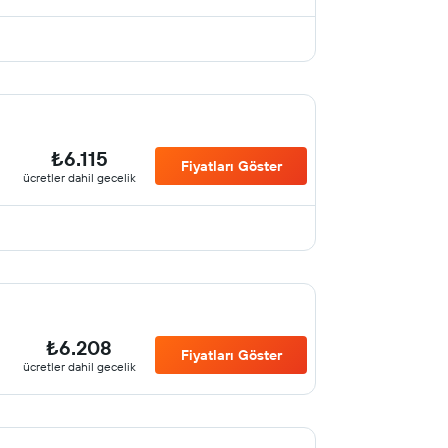
₺6.115
Fiyatları Göster
ücretler dahil gecelik
₺6.208
Fiyatları Göster
ücretler dahil gecelik