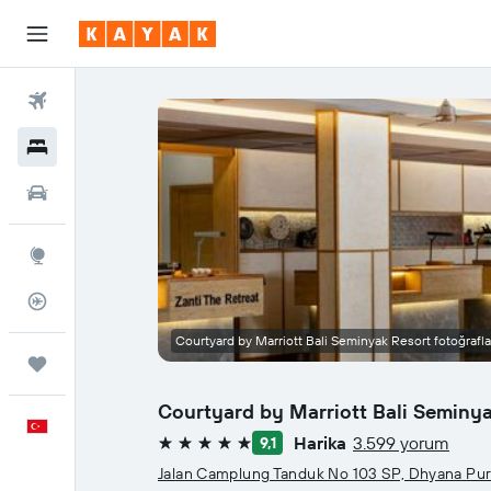
Uçuşlar
Oteller
Araç Kiralama
Explore
Uçuş Takipçisi
Courtyard by Marriott Bali Seminyak Resort fotoğrafla
Trips
Courtyard by Marriott Bali Seminy
Türkçe
Harika
3.599 yorum
9,1
5 yıldız
Jalan Camplung Tanduk No 103 SP, Dhyana Pur