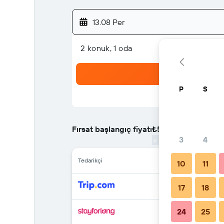
13.08 Per
2 konuk, 1 oda
P
S
Fırsat başlangıç fiyatı
₺5.200
/
En ucuz geceli
3
4
Tedarikçi
10
11
17
18
24
25