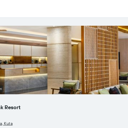
rı
ak Resort
a, Kuta