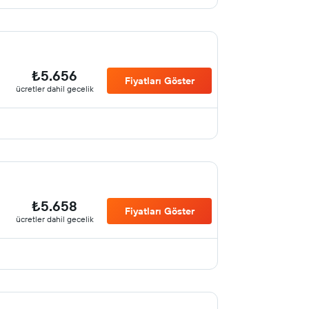
₺5.656
Fiyatları Göster
ücretler dahil gecelik
₺5.658
Fiyatları Göster
ücretler dahil gecelik