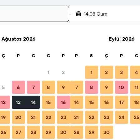
-
14.08 Cum
Ağustos 2026
Eylül 2026
Ara
Ç
P
C
C
P
P
S
Ç
P
C
1
2
1
2
3
4
k fiyat
5
6
7
8
9
7
8
9
10
11
Gecelik toplam
12
13
14
15
16
14
15
16
17
18
₺5.200
19
20
21
22
23
21
22
23
24
25
26
27
28
29
30
28
29
30
₺5.428