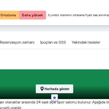
₺5.521
Ortalama
Daha yüksek
3 yıldızlı otellerin ortalama fiyatı baz alınmışt
 için diğer 40fırsat
Rezervasyon zamanı
İpuçları ve SSS
Yakındaki tesisler
Haritada göster
r olanaklar arasında 24 saat açık spor salonu bulunur. Aşağıda li
retli olabilir.