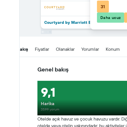
31
Daha ucuz
Courtyard by Marriott Bali Seminyak Resort
Genel Bakış
Fiyatlar
Olanaklar
Yorumlar
Konum
Genel bakış
9,1
Harika
3599 yorum
Otelde açık havuz ve çocuk havuzu vardır. Diğe
otelde veya otelin yakınındadır; bu aktiviteler üc