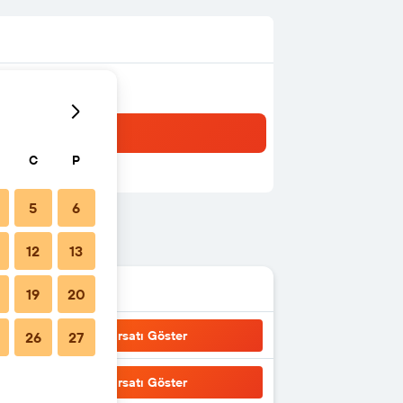
C
P
5
6
12
13
19
20
Fırsatı Göster
26
27
Fırsatı Göster