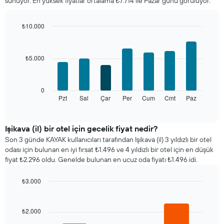
sunuyor. En yüksek fiyatlar ortalama ₺7.714 ile Pazar günü görülüyor.
gösterir
Tablo
ayları
₺10.000
gösteren
Bar
Chart
1
graphic.
chart
X
with
₺5.000
ekseni
7
bars.
içerir.
Tablo
Aşağıdaki
bir
0
tablo
odanın
Pzt
Sal
Çar
Per
Cum
Cmt
Paz
End
of
haftanın
ortalama
interactive
her
fiyatını
chart
günü
gösteren
Işikava (il) bir otel için gecelik fiyat nedir?
için
1
Son 3 günde KAYAK kullanıcıları tarafından Işikava (il) 3 yıldızlı bir otel
ortalama
Y
odası için bulunan en iyi fırsat ₺1.496 ve 4 yıldızlı bir otel için en düşük
oda
ekseni
fiyat ₺2.296 oldu. Genelde bulunan en ucuz oda fiyatı ₺1.496 idi.
fiyatını
içerir
gösterir
₺3.000
Tablo
Bar
haftanın
Chart
graphic.
chart
günlerini
with
₺2.000
gösteren
3
1
bars.