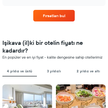
gösteren
interactive
oda
chart
1
fiyatlarının
X
nasıl
ekseni
Fırsatları bul
değiştiğini
içerir.
göstermektedir.
Tablo
Tablo
son
konaklamadan
3
önceki
günde
gün
Işikava (il)ki bir otelin fiyatı ne
bulunan
sayısını
bir
gösteren
kadardır?
odanın
1
bu
En popüler ve en iyi fiyat - kalite dengesine sahip otellerimiz
X
hafta
ekseni
sonu
içerir
için
4 yıldız ve üstü
3 yıldızlı
2 yıldız ve altı
Tablo
ortalama
bir
fiyatını
odanın
gösteren
ortalama
1
fiyatını
Y
gösteren
ekseni
1
içerir
Y