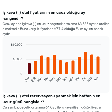
Işikava (il) otel fiyatlarının en ucuz olduğu ay
hangisidir?
Ocak ayında Işikava (il) en ucuz seçenek ortalama ₺3.838 fiyatla oteller
olmaktadır. Buna karşılık, fiyatların ₺7.714 olduğu Ekim ayı en pahalı
aydır.
₺10.000
Bar
Chart
graphic.
chart
with
₺5.000
12
bars.
0
Aşağıdaki
Oca
Şub
Mar
Nis
May
Haz
Tem
Ağu
Eyl
Eki
Kas
Ara
tablo
End
of
her
interactive
ay
chart
için
Işikava (il) otel rezervasyonu yapmak için haftanın en
ortalama
ucuz günü hangisidir?
oda
Çarşamba, gecelik ortalama ₺4.035 ile Işikava (il) en düşük fiyatları
fiyatını