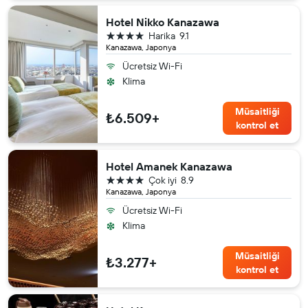
Hotel Nikko Kanazawa
4 yıldız
Harika
9.1
Kanazawa, Japonya
Ücretsiz Wi-Fi
Klima
Müsaitliği
₺6.509+
kontrol et
Hotel Amanek Kanazawa
4 yıldız
Çok iyi
8.9
Kanazawa, Japonya
Ücretsiz Wi-Fi
Klima
Müsaitliği
₺3.277+
kontrol et