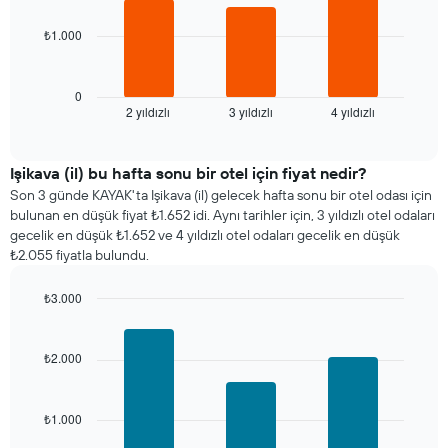
X
ekseni
₺1.000
Aşağıdaki
içerir.
tablo
Tablo
son
bir
3
0
odanın
2 yıldızlı
3 yıldızlı
4 yıldızlı
günde
End
ortalama
of
bulunan
interactive
fiyatını
bir
chart
gösteren
odanın
Işikava (il) bu hafta sonu bir otel için fiyat nedir?
1
bu
Son 3 günde KAYAK'ta Işikava (il) gelecek hafta sonu bir otel odası için
Y
geceki
bulunan en düşük fiyat ₺1.652 idi. Aynı tarihler için, 3 yıldızlı otel odaları
ekseni
ortalama
gecelik en düşük ₺1.652 ve 4 yıldızlı otel odaları gecelik en düşük
içerir
fiyatını
₺2.055 fiyatla bulundu.
yıldız
sayısına
₺3.000
göre
Bar
Chart
toplanmış
graphic.
chart
olarak
with
₺2.000
gösterir.
3
Tablo
bars.
yıldızlara
göre
₺1.000
Aşağıdaki
otel
tablo