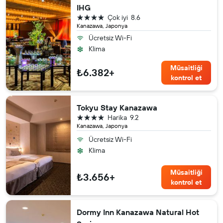
IHG
4 yıldız
Çok iyi
8.6
Kanazawa, Japonya
Ücretsiz Wi-Fi
Klima
Müsaitliği
₺6.382+
kontrol et
Tokyu Stay Kanazawa
4 yıldız
Harika
9.2
Kanazawa, Japonya
Ücretsiz Wi-Fi
Klima
Müsaitliği
₺3.656+
kontrol et
Dormy Inn Kanazawa Natural Hot