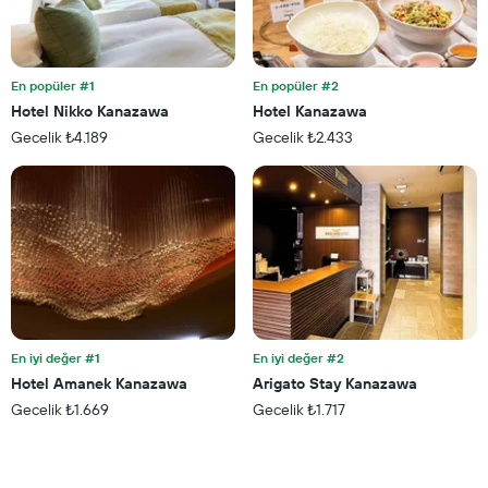
ekseni
içerir
En popüler #1
En popüler #2
Hotel Nikko Kanazawa
Hotel Kanazawa
Gecelik ₺4.189
Gecelik ₺2.433
En iyi değer #1
En iyi değer #2
Hotel Amanek Kanazawa
Arigato Stay Kanazawa
Gecelik ₺1.669
Gecelik ₺1.717