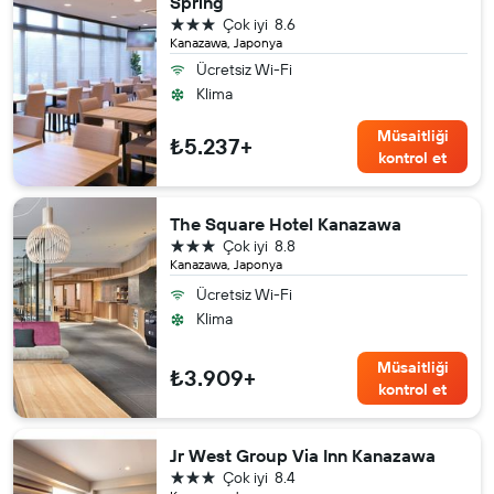
Spring
3 yıldız
Çok iyi
8.6
Kanazawa, Japonya
Ücretsiz Wi-Fi
Klima
Müsaitliği
₺5.237+
kontrol et
The Square Hotel Kanazawa
3 yıldız
Çok iyi
8.8
Kanazawa, Japonya
Ücretsiz Wi-Fi
Klima
Müsaitliği
₺3.909+
kontrol et
Jr West Group Via Inn Kanazawa
3 yıldız
Çok iyi
8.4