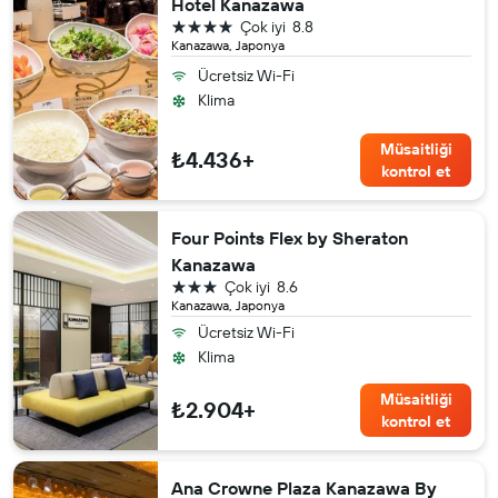
Hotel Kanazawa
4 yıldız
Çok iyi
8.8
Kanazawa, Japonya
Ücretsiz Wi-Fi
Klima
Müsaitliği
₺4.436+
kontrol et
Four Points Flex by Sheraton
Kanazawa
3 yıldız
Çok iyi
8.6
Kanazawa, Japonya
Ücretsiz Wi-Fi
Klima
Müsaitliği
₺2.904+
kontrol et
Ana Crowne Plaza Kanazawa By