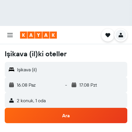
Işikava (il)ki oteller
Işikava (il)
16.08 Paz
-
17.08 Pzt
2 konuk, 1 oda
Ara