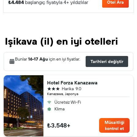
₺4.484
başlangıç fiyatıyla 4+ yıldızlılar
Otel Ara
Işikava (il) en iyi otelleri
Bunlar
16-17 Ağu
için en iyi fiyatlar.
Tarihleri değiştir
Hotel Forza Kanazawa
3 yıldız
Harika
9.0
Kanazawa, Japonya
Ücretsiz Wi-Fi
Klima
Müsaitliği
₺3.548+
kontrol et