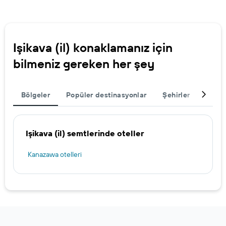
Işikava (il) konaklamanız için
bilmeniz gereken her şey
Bölgeler
Popüler destinasyonlar
Şehirler
Seyah
Işikava (il) semtlerinde oteller
Kanazawa otelleri