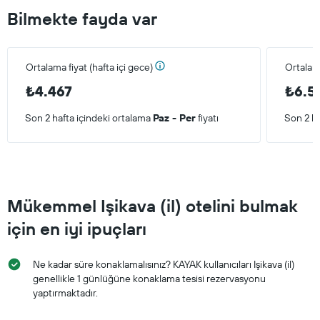
Bilmekte fayda var
Ortalama fiyat (hafta içi gece)
Ortalam
₺4.467
₺6.5
Son 2 hafta içindeki ortalama
Paz - Per
fiyatı
Son 2 ha
Mükemmel Işikava (il) otelini bulmak
için en iyi ipuçları
Ne kadar süre konaklamalısınız? KAYAK kullanıcıları Işikava (il)
genellikle 1 günlüğüne konaklama tesisi rezervasyonu
yaptırmaktadır.