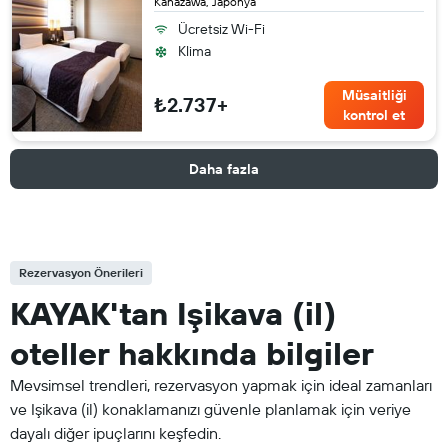
Kanazawa, Japonya
Ücretsiz Wi-Fi
Klima
Müsaitliği
₺2.737+
kontrol et
Daha fazla
Rezervasyon Önerileri
KAYAK'tan Işikava (il)
oteller hakkında bilgiler
Mevsimsel trendleri, rezervasyon yapmak için ideal zamanları
ve Işikava (il) konaklamanızı güvenle planlamak için veriye
dayalı diğer ipuçlarını keşfedin.