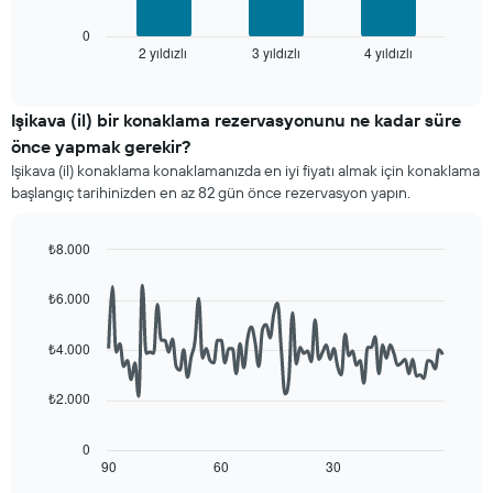
kategorilerini
son
gösteren
3
0
1
2 yıldızlı
3 yıldızlı
4 yıldızlı
günde
End
of
X
bulunan
interactive
ekseni
bir
chart
içerir.
odanın
Işikava (il) bir konaklama rezervasyonunu ne kadar süre
Tablo
bu
önce yapmak gerekir?
son
hafta
Işikava (il) konaklama konaklamanızda en iyi fiyatı almak için konaklama
3
sonu
başlangıç tarihinizden en az 82 gün önce rezervasyon yapın.
günde
için
bulunan
ortalama
bir
fiyatını
₺8.000
odanın
yıldız
Line
Chart
bu
sayısına
graphic.
chart
₺6.000
geceki
göre
with
ortalama
90
toplanmış
fiyatını
data
olarak
₺4.000
points.
gösteren
gösterir.
1
Tablo
₺2.000
Aşağıdaki
Y
yıldızlara
tablo
ekseni
göre
konaklama
içerir
0
otel
tarihi
90
60
30
End
kategorilerini
of
yaklaştıkça