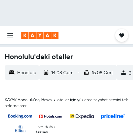
Honolulu'daki oteller
Honolulu
14.08 Cum
-
15.08 Cmt
2 
KAYAK Honolulu'da, Hawaiiki oteller için yüzlerce seyahat sitesini tek
seferde arar
...ve daha
fazlası