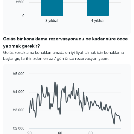
₺500
otel
tablo
kategorilerini
son
gösteren
3
0
1
3 yıldızlı
4 yıldızlı
günde
End
of
X
bulunan
interactive
ekseni
bir
chart
içerir.
odanın
Goiás bir konaklama rezervasyonunu ne kadar süre önce
Tablo
bu
yapmak gerekir?
son
hafta
Goiás konaklama konaklamanızda en iyi fiyatı almak için konaklama
3
sonu
başlangıç tarihinizden en az 7 gün önce rezervasyon yapın.
günde
için
bulunan
ortalama
bir
fiyatını
₺5.000
odanın
yıldız
Line
Chart
bu
sayısına
graphic.
chart
geceki
göre
with
₺4.000
ortalama
90
toplanmış
fiyatını
data
olarak
points.
gösteren
gösterir.
₺3.000
1
Tablo
Aşağıdaki
Y
yıldızlara
tablo
ekseni
göre
konaklama
içerir
₺2.000
otel
tarihi
90
60
30
End