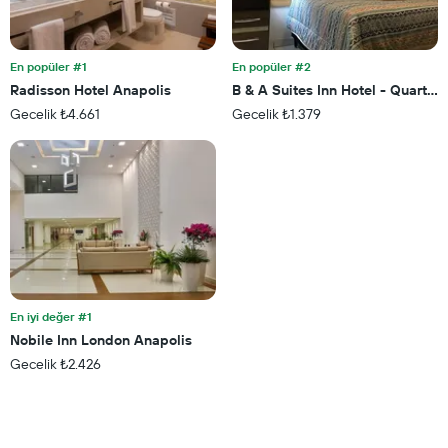
Y
ekseni
içerir
En popüler #1
En popüler #2
Radisson Hotel Anapolis
B & A Suites Inn Hotel - Quarto 
Gecelik ₺4.661
Gecelik ₺1.379
En iyi değer #1
Nobile Inn London Anapolis
Gecelik ₺2.426