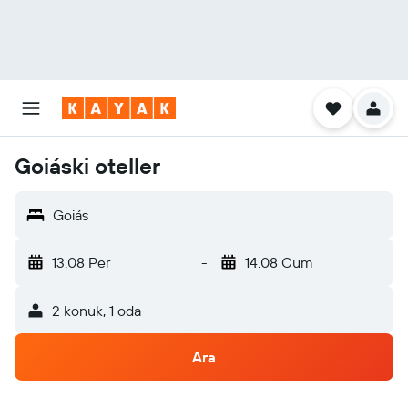
Goiáski oteller
Goiás
13.08 Per
-
14.08 Cum
2 konuk, 1 oda
Ara