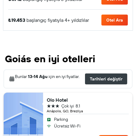
₺19.453
başlangıç fiyatıyla 4+ yıldızlılar
Otel Ara
Goiás en iyi otelleri
Bunlar
13-14 Ağu
için en iyi fiyatlar.
Tarihleri değiştir
Olo Hotel
3 yıldız
Çok iyi
8.1
Anápolis, GO, Brezilya
Parking
Ücretsiz Wi-Fi