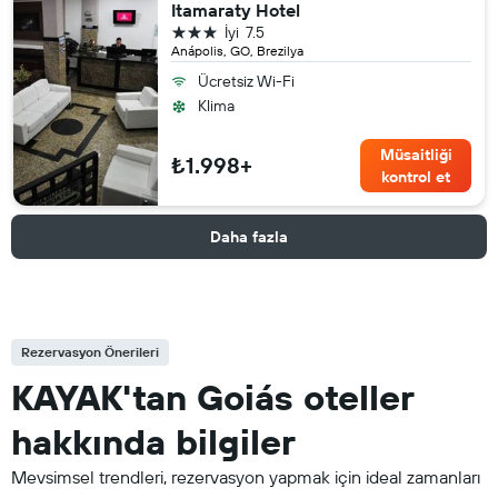
Itamaraty Hotel
3 yıldız
İyi
7.5
Anápolis, GO, Brezilya
Ücretsiz Wi-Fi
Klima
Müsaitliği
₺1.998+
kontrol et
Daha fazla
Rezervasyon Önerileri
KAYAK'tan Goiás oteller
hakkında bilgiler
Mevsimsel trendleri, rezervasyon yapmak için ideal zamanları