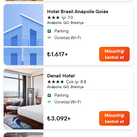
Hotel Brasil Anápolis Goiás
3 yıldız
İyi
7.0
Anápolis, GO, Brezilya
Parking
Ücretsiz Wi-Fi
Müsaitliği
₺1.617+
kontrol et
Denali Hotel
4 yıldız
Çok iyi
8.8
Anápolis, GO, Brezilya
Parking
Ücretsiz Wi-Fi
Müsaitliği
₺3.092+
kontrol et