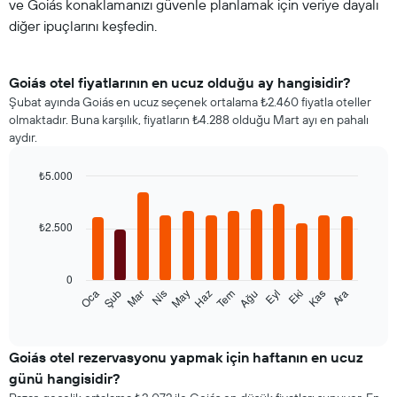
ve Goiás konaklamanızı güvenle planlamak için veriye dayalı
diğer ipuçlarını keşfedin.
Goiás otel fiyatlarının en ucuz olduğu ay hangisidir?
Şubat ayında Goiás en ucuz seçenek ortalama ₺2.460 fiyatla oteller
olmaktadır. Buna karşılık, fiyatların ₺4.288 olduğu Mart ayı en pahalı
aydır.
₺5.000
Bar
Chart
graphic.
chart
with
₺2.500
12
bars.
0
Aşağıdaki
Şub
May
Ağu
Kas
Mar
Haz
Eyl
Ara
Oca
Nis
Tem
Eki
tablo
End
of
her
interactive
ay
chart
için
Goiás otel rezervasyonu yapmak için haftanın en ucuz
ortalama
günü hangisidir?
oda