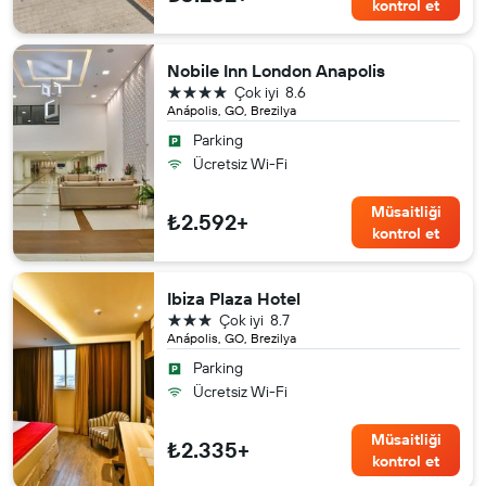
kontrol et
Nobile Inn London Anapolis
4 yıldız
Çok iyi
8.6
Anápolis, GO, Brezilya
Parking
Ücretsiz Wi-Fi
Müsaitliği
₺2.592+
kontrol et
Ibiza Plaza Hotel
3 yıldız
Çok iyi
8.7
Anápolis, GO, Brezilya
Parking
Ücretsiz Wi-Fi
Müsaitliği
₺2.335+
kontrol et