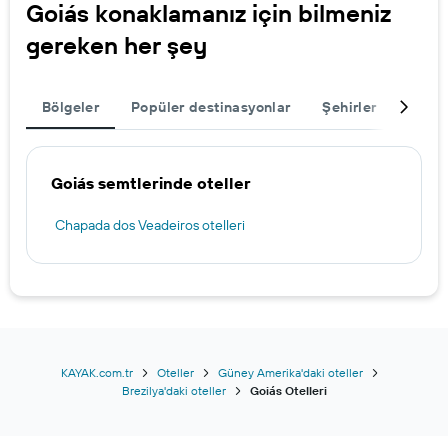
Goiás konaklamanız için bilmeniz
gereken her şey
Bölgeler
Popüler destinasyonlar
Şehirler
Seyah
Goiás semtlerinde oteller
Chapada dos Veadeiros otelleri
KAYAK.com.tr
Oteller
Güney Amerika'daki oteller
Brezilya'daki oteller
Goiás Otelleri