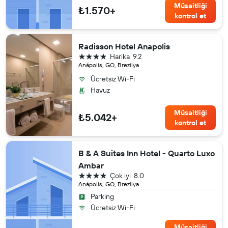
Müsaitliği
₺1.570+
kontrol et
Radisson Hotel Anapolis
4 yıldız
Harika
9.2
Anápolis, GO, Brezilya
Ücretsiz Wi-Fi
Havuz
Müsaitliği
₺5.042+
kontrol et
B & A Suites Inn Hotel - Quarto Luxo
Ambar
4 yıldız
Çok iyi
8.0
Anápolis, GO, Brezilya
Parking
Ücretsiz Wi-Fi
Müsaitliği