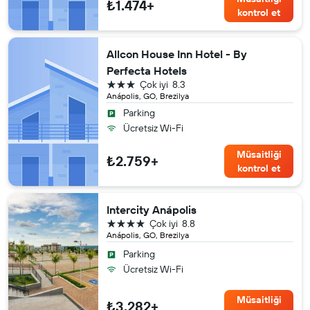
₺1.474+
kontrol et
Allcon House Inn Hotel - By
Perfecta Hotels
3 yıldız
Çok iyi
8.3
Anápolis, GO, Brezilya
Parking
Ücretsiz Wi-Fi
Müsaitliği
₺2.759+
kontrol et
Intercity Anápolis
4 yıldız
Çok iyi
8.8
Anápolis, GO, Brezilya
Parking
Ücretsiz Wi-Fi
Müsaitliği
₺3.282+