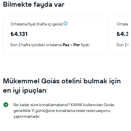
Bilmekte fayda var
Ortalama fiyat (hafta içi gece)
Ortalam
₺4.131
₺4.3
Son 2 hafta içindeki ortalama
Paz - Per
fiyatı
Son 2 ha
Mükemmel Goiás otelini bulmak için
en iyi ipuçları
Ne kadar süre konaklamalısınız? KAYAK kullanıcıları Goiás
genellikle 11 günlüğüne konaklama tesisi rezervasyonu
yaptırmaktadır.