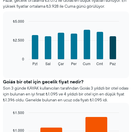
Pazar, gecelik ortalama ₺3.072 ile Goiás en düşük fiyatları sunuyor. En
fiyatını
yüksek fiyatlar ortalama ₺3.928 ile Cuma günü görülüyor.
gösterir
Tablo
ayları
₺5.000
gösteren
Bar
Chart
1
graphic.
chart
X
with
₺2.500
ekseni
7
bars.
içerir.
Tablo
Aşağıdaki
bir
0
tablo
odanın
Pzt
Sal
Çar
Per
Cum
Cmt
Paz
End
of
haftanın
ortalama
interactive
her
fiyatını
chart
günü
gösteren
Goiás bir otel için gecelik fiyat nedir?
için
1
Son 3 günde KAYAK kullanıcıları tarafından Goiás 3 yıldızlı bir otel odası
ortalama
Y
için bulunan en iyi fırsat ₺1.095 ve 4 yıldızlı bir otel için en düşük fiyat
oda
ekseni
₺1.396 oldu. Genelde bulunan en ucuz oda fiyatı ₺1.095 idi.
fiyatını
içerir
gösterir
₺1.500
Tablo
Bar
haftanın
Chart
graphic.
chart
günlerini
with
₺1.000
gösteren