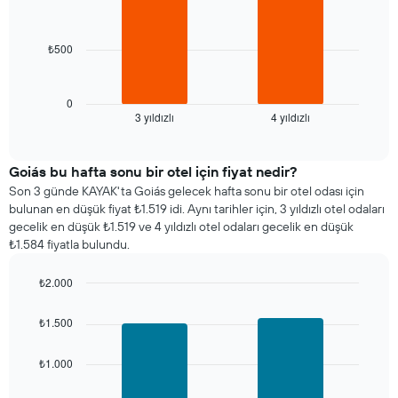
2
1
bars.
X
ekseni
₺500
Aşağıdaki
içerir.
tablo
Tablo
son
bir
3
0
odanın
3 yıldızlı
4 yıldızlı
günde
End
ortalama
of
bulunan
interactive
fiyatını
bir
chart
gösteren
odanın
Goiás bu hafta sonu bir otel için fiyat nedir?
1
bu
Son 3 günde KAYAK'ta Goiás gelecek hafta sonu bir otel odası için
Y
geceki
bulunan en düşük fiyat ₺1.519 idi. Aynı tarihler için, 3 yıldızlı otel odaları
ekseni
ortalama
gecelik en düşük ₺1.519 ve 4 yıldızlı otel odaları gecelik en düşük
içerir
fiyatını
₺1.584 fiyatla bulundu.
yıldız
sayısına
₺2.000
göre
Bar
Chart
toplanmış
graphic.
chart
olarak
₺1.500
with
gösterir.
2
Tablo
bars.
₺1.000
yıldızlara
göre
Aşağıdaki