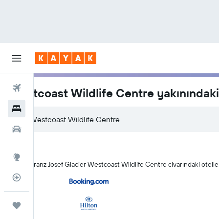
Uçuşlar
Westcoast Wildlife Centre yakınındaki 
Oteller
Araç Kiralama
Explore
KAYAK Franz Josef Glacier Westcoast Wildlife Centre civarındaki oteller 
Uçuş Takipçisi
Trips