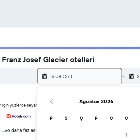
Franz Josef Glacier otelleri
15.08 Cmt
-
2
Ağustos 2026
için yüzlerce seyahat sitesini tek seferde arar
P
S
Ç
P
C
C
...ve daha fazlası
1