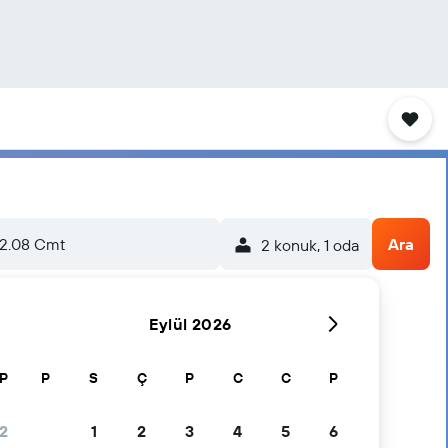
2.08 Cmt
Ara
2 konuk, 1 oda
Eylül 2026
P
P
S
Ç
P
C
C
P
2
1
2
3
4
5
6