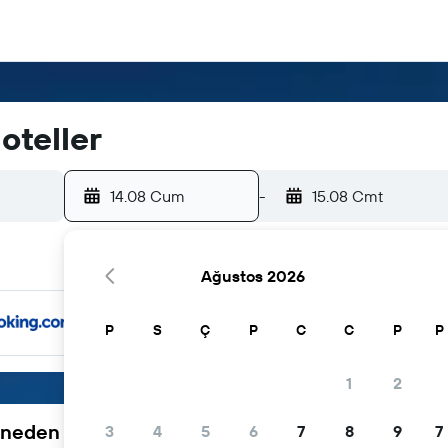
oteller
14.08 Cum
-
15.08 Cmt
Ağustos 2026
P
S
Ç
P
C
C
P
P
1
2
neden tercih ediliyor
3
4
5
6
7
8
9
7