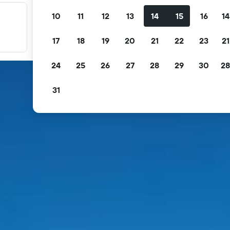
10
11
12
13
14
15
16
14
Fırsatlarınızı filtreleyin
Ücretsiz iptal, ücretsiz kahvaltı ve daha fazlasına göre
17
18
19
20
21
22
23
21
filtreleyin.
24
25
26
27
28
29
30
28
31