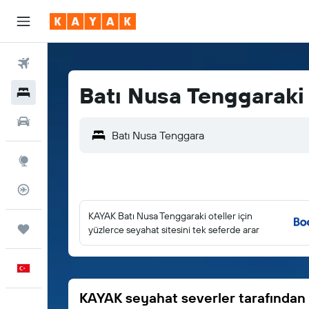
Uçuşlar
Batı Nusa Tenggaraki 
Oteller
Araç Kiralama
Explore
Uçuş Takipçisi
KAYAK Batı Nusa Tenggaraki oteller için
Trips
yüzlerce seyahat sitesini tek seferde arar
Türkçe
KAYAK seyahat severler tarafından 