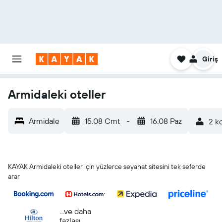
Giriş
Armidaleki oteller
Armidale
15.08 Cmt
-
16.08 Paz
2 k
KAYAK Armidaleki oteller için yüzlerce seyahat sitesini tek seferde
arar
...ve daha
fazlası