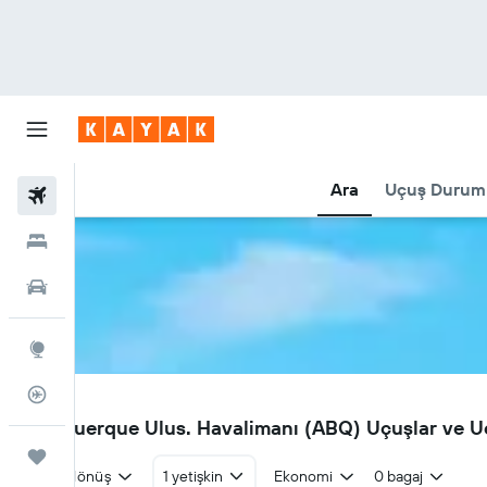
Ara
Uçuş Durum
Uçuşlar
Oteller
Araç Kiralama
Explore
Uçuş Takipçisi
ABQ
Albuquerque Ulus. Havalimanı (ABQ) Uçuşlar ve 
Trips
Gidiş dönüş
1 yetişkin
Ekonomi
0 bagaj