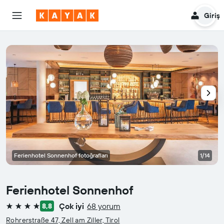
Giriş
Ferienhotel Sonnenhof fotoğrafları
1/14
Ferienhotel Sonnenhof
Çok iyi
68 yorum
8,8
4 yıldız
Rohrerstraße 47, Zell am Ziller, Tirol