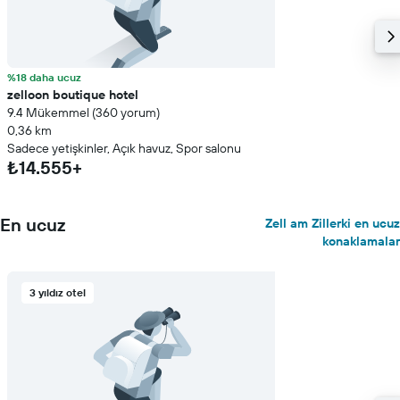
%18 daha ucuz
zelloon boutique hotel
9.4 Mükemmel (360 yorum)
0,36 km
Sadece yetişkinler, Açık havuz, Spor salonu
₺14.555+
En ucuz
Zell am Zillerki en ucuz
konaklamalar
3 yıldız otel