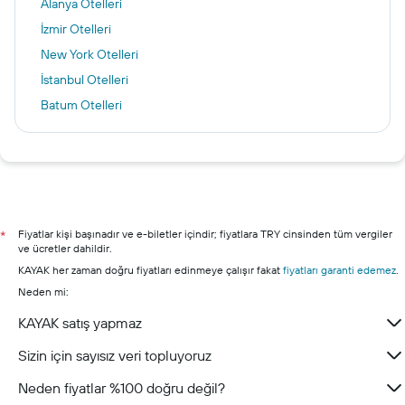
Alanya Otelleri
İzmir Otelleri
New York Otelleri
İstanbul Otelleri
Batum Otelleri
Male Otelleri
Ankara otelleri
Antalya otelleri
Bodrum otelleri
Şile otelleri
Fiyatlar kişi başınadır ve e-biletler içindir; fiyatlara TRY cinsinden tüm vergiler
*
ve ücretler dahildir.
Kuşadası otelleri
KAYAK her zaman doğru fiyatları edinmeye çalışır fakat
fiyatları garanti edemez
.
Çeşme otelleri
Neden mi:
KAYAK satış yapmaz
Sizin için sayısız veri topluyoruz
Neden fiyatlar %100 doğru değil?