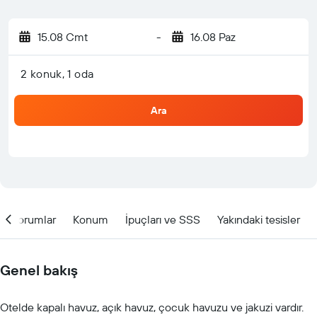
15.08 Cmt
-
16.08 Paz
2 konuk, 1 oda
Ara
Yorumlar
Konum
İpuçları ve SSS
Yakındaki tesisler
Genel bakış
Otelde kapalı havuz, açık havuz, çocuk havuzu ve jakuzi vardır.