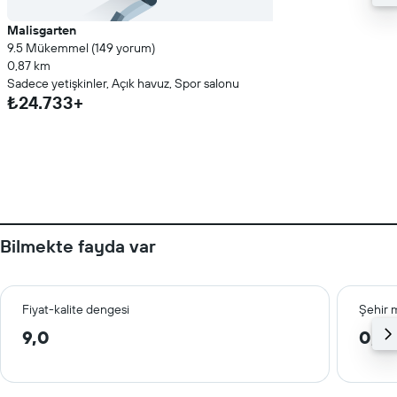
Malisgarten
9.5 Mükemmel (149 yorum)
0,87 km
Sadece yetişkinler, Açık havuz, Spor salonu
₺24.733+
Bilmekte fayda var
Fiyat-kalite dengesi
Şehir 
9,0
0,9