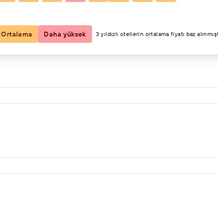
2 konuk, 1 oda
Ortalama
Daha yüksek
3 yıldızlı otellerin ortalama fiyatı baz alınmışt