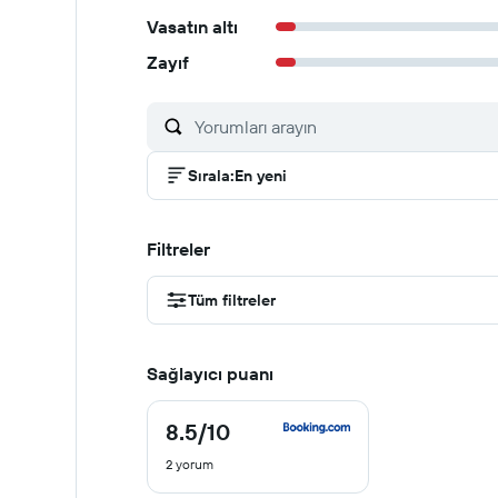
Vasatın altı
Zayıf
Sırala
:
En yeni
Filtreler
Tüm filtreler
Sağlayıcı puanı
8.5
/10
8.5
/
2 yorum
10