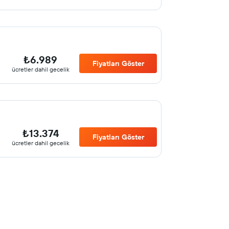
₺6.989
Fiyatları Göster
ücretler dahil gecelik
₺13.374
Fiyatları Göster
ücretler dahil gecelik