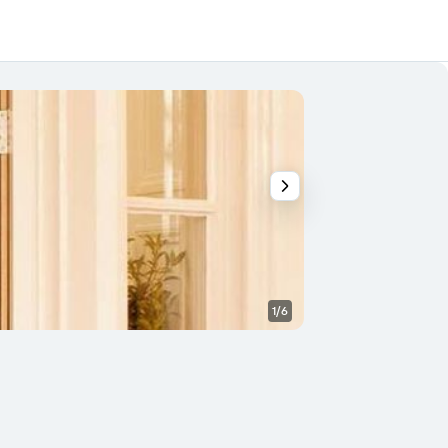
1/6
Diğer