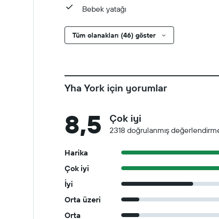
Bebek yatağı
Tüm olanakları (46) göster
Yha York için yorumlar
8,5
Çok iyi
2318 doğrulanmış değerlendirm
Harika
Çok iyi
İyi
Orta üzeri
Orta