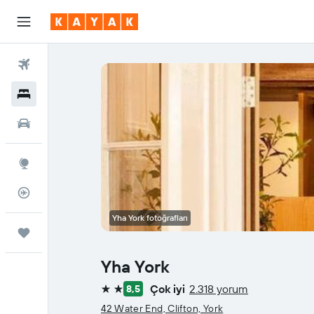
Uçuşlar
Oteller
Araç Kiralama
Explore
Uçuş Takipçisi
Yha York fotoğrafları
Trips
Yha York
Çok iyi
2.318 yorum
8,5
2 yıldız
42 Water End, Clifton, York