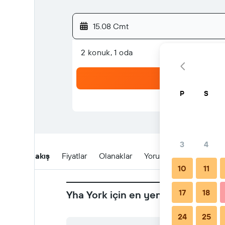
15.08 Cmt
2 konuk, 1 oda
P
S
3
4
Genel Bakış
Fiyatlar
Olanaklar
Yorumlar
Konum
10
11
17
18
Yha York için en yeni fırsatlar
24
25