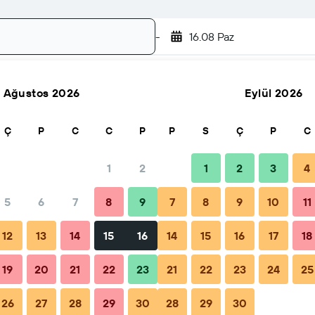
-
16.08 Paz
Ağustos 2026
Eylül 2026
Ara
Ç
P
C
C
P
P
S
Ç
P
C
1
2
1
2
3
4
5
6
7
8
9
7
8
9
10
11
İpuçları ve SSS
Yakındaki tesisler
12
13
14
15
16
14
15
16
17
18
19
20
21
22
23
21
22
23
24
25
26
27
28
29
30
28
29
30