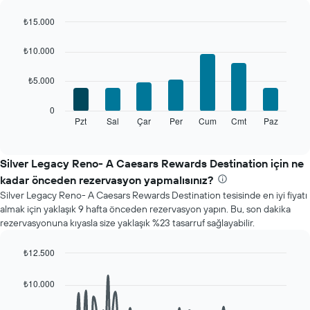
ayları
gösteren
₺15.000
1
Bar
Chart
X
graphic.
chart
₺10.000
with
ekseni
7
içerir.
₺5.000
bars.
Tablo
bir
Aşağıdaki
0
odanın
tablo
Pzt
Sal
Çar
Per
Cum
Cmt
Paz
End
ortalama
of
haftanın
fiyatını
interactive
her
chart
gösteren
günü
Silver Legacy Reno- A Caesars Rewards Destination için ne
1
için
Y
kadar önceden rezervasyon yapmalısınız?
ortalama
ekseni
Silver Legacy Reno- A Caesars Rewards Destination tesisinde en iyi fiyatı
oda
içerir
almak için yaklaşık 9 hafta önceden rezervasyon yapın. Bu, son dakika
fiyatını
rezervasyonuna kıyasla size yaklaşık %23 tasarruf sağlayabilir.
gösterir
Tablo
haftanın
₺12.500
günlerini
Line
Chart
gösteren
graphic.
chart
₺10.000
with
1
90
X