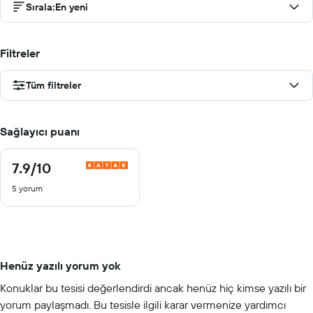
Sırala
:
En yeni
Filtreler
Tüm filtreler
Sağlayıcı puanı
7.9
/10
7.9
/
5 yorum
10
Henüz yazılı yorum yok
Konuklar bu tesisi değerlendirdi ancak henüz hiç kimse yazılı bir
yorum paylaşmadı. Bu tesisle ilgili karar vermenize yardımcı