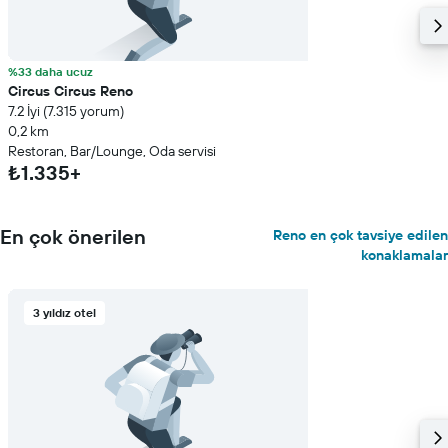
%33 daha ucuz
Circus Circus Reno
7.2 İyi (7.315 yorum)
0,2 km
Restoran, Bar/Lounge, Oda servisi
₺1.335+
En çok önerilen
Reno en çok tavsiye edilen
konaklamalar
3 yıldız otel