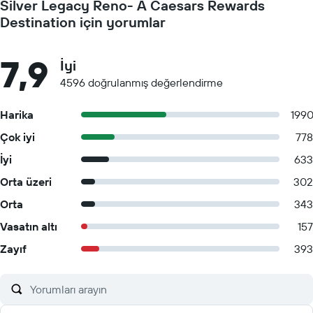
Silver Legacy Reno- A Caesars Rewards
Destination için yorumlar
7,9
İyi
4596 doğrulanmış değerlendirme
Harika
199
Çok iyi
778
İyi
633
Orta üzeri
302
Orta
343
Vasatın altı
157
Zayıf
393