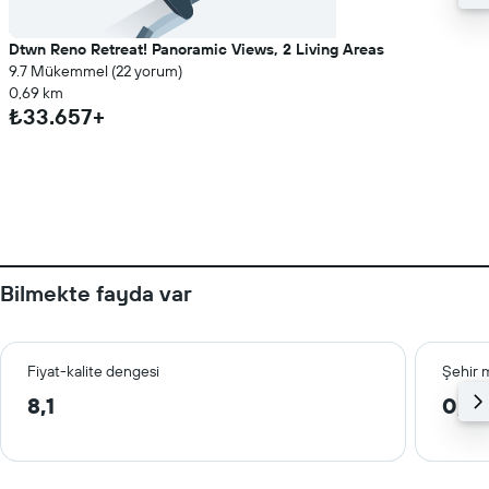
Dtwn Reno Retreat! Panoramic Views, 2 Living Areas
9.7 Mükemmel (22 yorum)
0,69 km
₺33.657+
Bilmekte fayda var
Fiyat-kalite dengesi
Şehir 
8,1
0,1 