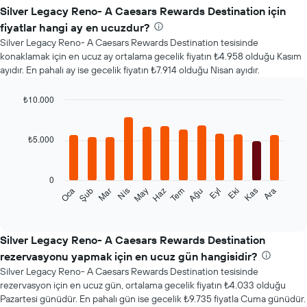
Silver Legacy Reno- A Caesars Rewards Destination için
fiyatlar hangi ay en ucuzdur?
Silver Legacy Reno- A Caesars Rewards Destination tesisinde
konaklamak için en ucuz ay ortalama gecelik fiyatın ₺4.958 olduğu Kasım
ayıdır. En pahalı ay ise gecelik fiyatın ₺7.914 olduğu Nisan ayıdır.
₺10.000
Bar
Chart
graphic.
chart
with
₺5.000
12
bars.
0
Aşağıdaki
Şub
May
Ağu
Kas
Oca
Nis
Tem
Eki
Mar
Haz
Eyl
Ara
tablo
End
of
her
interactive
ay
chart
için
Silver Legacy Reno- A Caesars Rewards Destination
ortalama
rezervasyonu yapmak için en ucuz gün hangisidir?
oda
Silver Legacy Reno- A Caesars Rewards Destination tesisinde
fiyatını
rezervasyon için en ucuz gün, ortalama gecelik fiyatın ₺4.033 olduğu
gösterir
Pazartesi günüdür. En pahalı gün ise gecelik ₺9.735 fiyatla Cuma günüdür.
Tablo