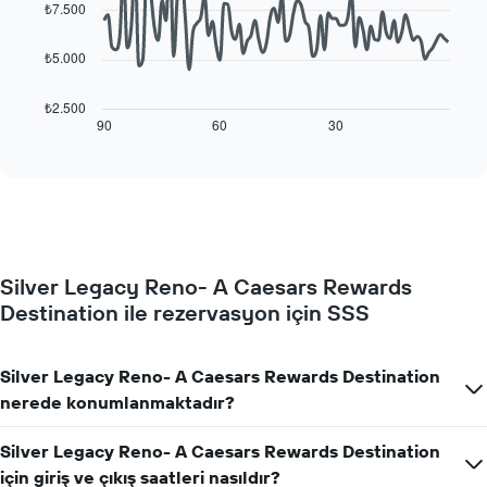
data
₺7.500
ekseni
points.
içerir.
Tablo
₺5.000
Aşağıdaki
bir
tablo
odanın
konaklama
₺2.500
ortalama
tarihi
90
60
30
End
fiyatını
of
yaklaştıkça
interactive
gösteren
oda
chart
1
fiyatlarının
Y
nasıl
ekseni
değiştiğini
içerir
göstermektedir.
Tablo
Silver Legacy Reno- A Caesars Rewards
konaklamadan
Destination ile rezervasyon için SSS
önceki
gün
sayısını
gösteren
Silver Legacy Reno- A Caesars Rewards Destination
1
nerede konumlanmaktadır?
X
ekseni
Silver Legacy Reno- A Caesars Rewards Destination
içerir
Tablo
için giriş ve çıkış saatleri nasıldır?