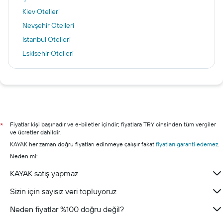
Kiev Otelleri
Nevşehir Otelleri
İstanbul Otelleri
Eskişehir Otelleri
Dedeağaç Otelleri
Marmaris Otelleri
Ankara otelleri
Antalya otelleri
Alanya otelleri
Fiyatlar kişi başınadır ve e-biletler içindir; fiyatlara TRY cinsinden tüm vergiler
*
ve ücretler dahildir.
Bodrum otelleri
KAYAK her zaman doğru fiyatları edinmeye çalışır fakat
fiyatları garanti edemez
.
Şile otelleri
Neden mi:
Kuşadası otelleri
KAYAK satış yapmaz
Sizin için sayısız veri topluyoruz
Neden fiyatlar %100 doğru değil?