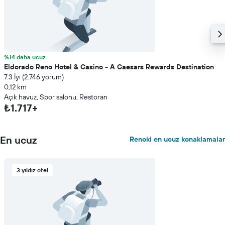
%14 daha ucuz
Eldorado Reno Hotel & Casino - A Caesars Rewards Destination
7.3 İyi (2.746 yorum)
0,12 km
Açık havuz, Spor salonu, Restoran
₺1.717+
En ucuz
Renoki en ucuz konaklamalar
3 yıldız otel