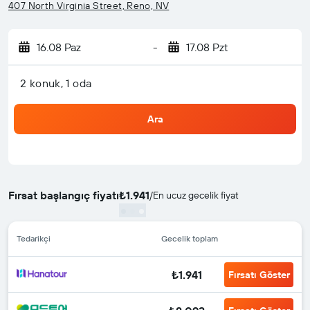
407 North Virginia Street, Reno, NV
16.08 Paz
-
17.08 Pzt
2 konuk, 1 oda
Ara
Fırsat başlangıç fiyatı
₺1.941
/
En ucuz gecelik fiyat
Tedarikçi
Gecelik toplam
₺1.941
Fırsatı Göster