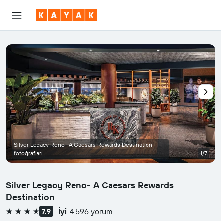
Silver Legacy Reno- A Caesars Rewards Destination
fotoğrafları
1/7
Silver Legacy Reno- A Caesars Rewards
Destination
İyi
4.596 yorum
7,9
4 yıldız