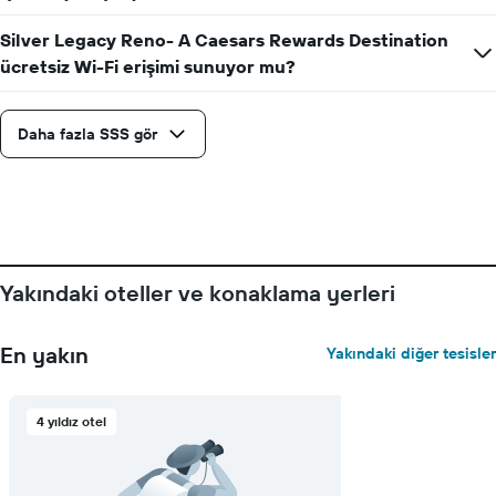
bir
odanın
Silver Legacy Reno- A Caesars Rewards Destination
ortalama
ücretsiz Wi-Fi erişimi sunuyor mu?
fiyatını
gösteren
1
Daha fazla SSS gör
Y
ekseni
içerir
Yakındaki oteller ve konaklama yerleri
En yakın
Yakındaki diğer tesisler
4 yıldız otel