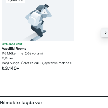
2 yıldız otel
%25 daha ucuz
Vassiliki Rooms
9.6 Mükemmel (562 yorum)
0,14 km
Bar/Lounge, Ücretsiz WiFi, Çay/kahve makinesi
₺3.140+
Bilmekte fayda var