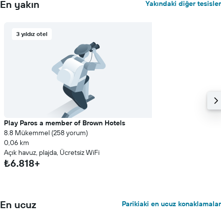
En yakın
Yakındaki diğer tesisler
3 yıldız otel
Play Paros a member of Brown Hotels
8.8 Mükemmel (258 yorum)
0,06 km
Açık havuz, plajda, Ücretsiz WiFi
₺6.818+
En ucuz
Parikiaki en ucuz konaklamalar