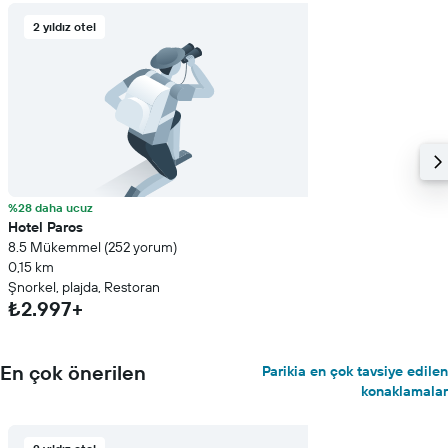
2 yıldız otel
%28 daha ucuz
Hotel Paros
8.5 Mükemmel (252 yorum)
0,15 km
Şnorkel, plajda, Restoran
₺2.997+
En çok önerilen
Parikia en çok tavsiye edilen
konaklamalar