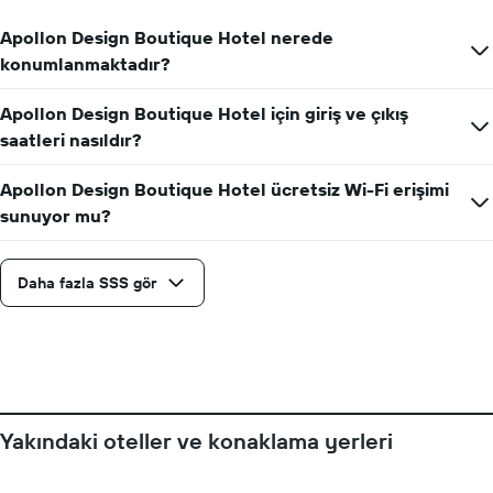
günlerini
gösteren
Apollon Design Boutique Hotel nerede
1
konumlanmaktadır?
X
ekseni
Apollon Design Boutique Hotel için giriş ve çıkış
içerir.
Tablo
saatleri nasıldır?
bir
odanın
Apollon Design Boutique Hotel ücretsiz Wi-Fi erişimi
ortalama
sunuyor mu?
fiyatını
gösteren
1
Daha fazla SSS gör
Y
ekseni
içerir
Yakındaki oteller ve konaklama yerleri