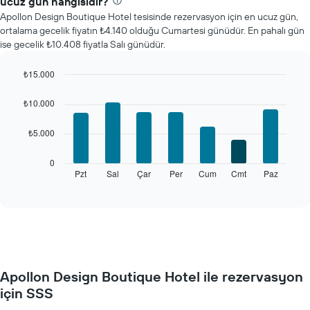
ucuz gün hangisidir?
Apollon Design Boutique Hotel tesisinde rezervasyon için en ucuz gün,
ortalama gecelik fiyatın ₺4.140 olduğu Cumartesi günüdür. En pahalı gün
ise gecelik ₺10.408 fiyatla Salı günüdür.
₺15.000
Bar
Chart
graphic.
chart
₺10.000
with
7
₺5.000
bars.
Aşağıdaki
0
tablo
Pzt
Sal
Çar
Per
Cum
Cmt
Paz
End
of
haftanın
interactive
her
chart
günü
için
ortalama
oda
fiyatını
Apollon Design Boutique Hotel ile rezervasyon
gösterir
için SSS
Tablo
haftanın