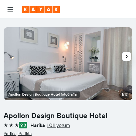
Apollon Design Boutique Hotel fotoğrafları
1/17
Apollon Design Boutique Hotel
Harika
1.011 yorum
9,3
3 yıldız
Parikia, Parikia