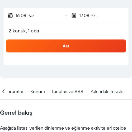
16.08 Paz
-
17.08 Pzt
2 konuk, 1 oda
Ara
Yorumlar
Konum
İpuçları ve SSS
Yakındaki tesisler
Genel bakış
Aşağıda listesi verilen dinlenme ve eğlenme aktiviteleri otelde