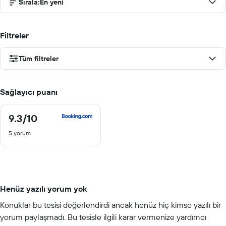
Sırala
:
En yeni
Filtreler
Tüm filtreler
Sağlayıcı puanı
9.3
/10
9.3
/
5 yorum
10
Henüz yazılı yorum yok
Konuklar bu tesisi değerlendirdi ancak henüz hiç kimse yazılı bir
yorum paylaşmadı. Bu tesisle ilgili karar vermenize yardımcı