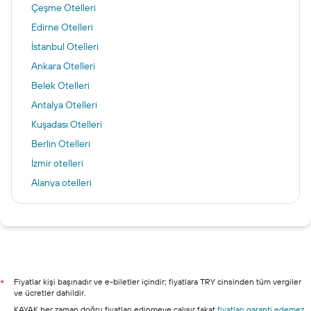
Çeşme Otelleri
Edirne Otelleri
İstanbul Otelleri
Ankara Otelleri
Belek Otelleri
Antalya Otelleri
Kuşadası Otelleri
Berlin Otelleri
İzmir otelleri
Alanya otelleri
Bodrum otelleri
Şile otelleri
Marmaris otelleri
Nevşehir otelleri
Fiyatlar kişi başınadır ve e-biletler içindir; fiyatlara TRY cinsinden tüm vergiler
*
ve ücretler dahildir.
KAYAK her zaman doğru fiyatları edinmeye çalışır fakat
fiyatları garanti edemez
.