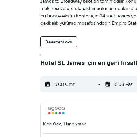
James'te Broadway biletleri temin edilir. Kon
makinesi ve ütü olanakları bulunan odalar talep
bu tesiste ekstra konfor için 24 saat resepsiy
dakikalık yürüme mesafesindedir. Empire State 
Devamını oku
Hotel St. James için en yeni fırsat
15.08 Cmt
-
16.08 Paz
King Oda, 1 king yatak