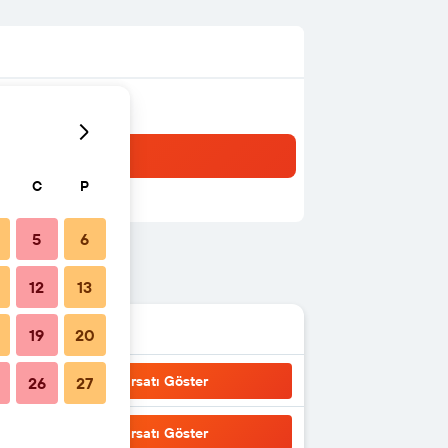
C
P
5
6
12
13
19
20
Fırsatı Göster
26
27
Fırsatı Göster