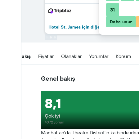
31
Daha ucuz
Hotel St. James için diğer 48fırsat
Genel Bakış
Fiyatlar
Olanaklar
Yorumlar
Konum
Genel bakış
8,1
Çok iyi
4072 yorum
Manhattan'da Theatre District'in kalbinde idea