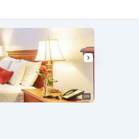
1/19
Yatak Odası