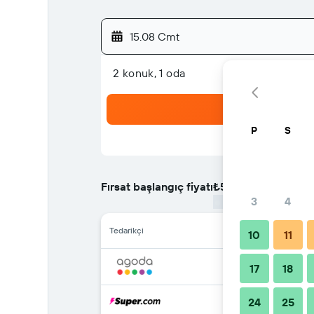
15.08 Cmt
2 konuk, 1 oda
P
S
Fırsat başlangıç fiyatı
₺5.716
/
En ucuz gecelik
3
4
Tedarikçi
10
11
17
18
24
25