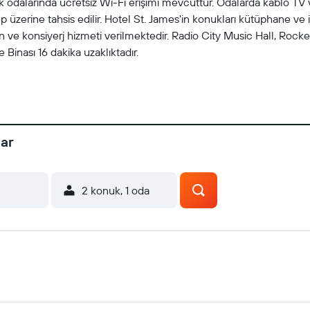
uk odalarında ücretsiz Wi-Fi erişimi mevcuttur. Odalarda kablo TV
 üzerine tahsis edilir. Hotel St. James'in konukları kütüphane ve i
on ve konsiyerj hizmeti verilmektedir. Radio City Music Hall, Roc
Binası 16 dakika uzaklıktadır.
lar
2 konuk, 1 oda