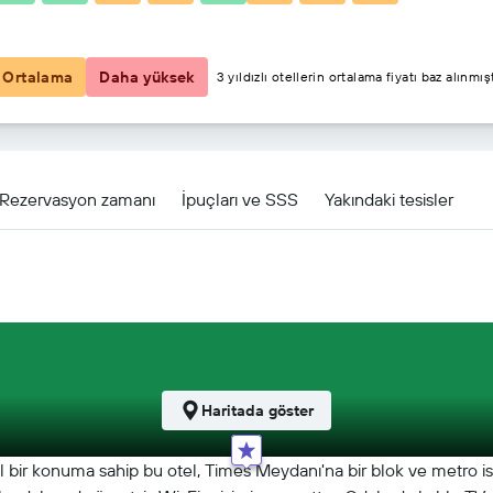
₺7.321
Ortalama
Daha yüksek
3 yıldızlı otellerin ortalama fiyatı baz alınmışt
Rezervasyon zamanı
İpuçları ve SSS
Yakındaki tesisler
Haritada göster
l bir konuma sahip bu otel, Times Meydanı'na bir blok ve metro ist