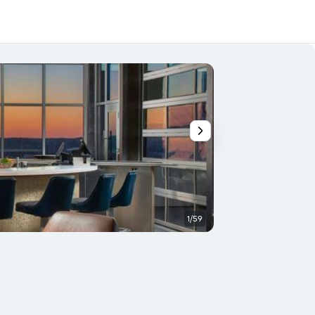
1/59
Açık büfe