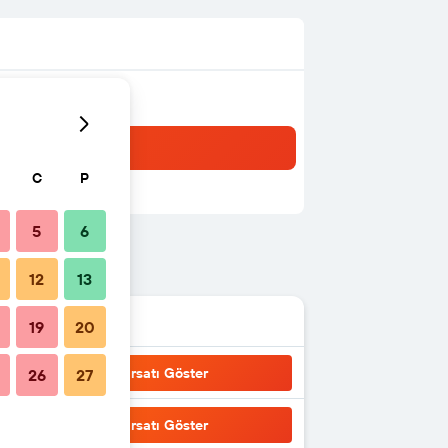
C
P
5
6
12
13
19
20
Fırsatı Göster
26
27
Fırsatı Göster