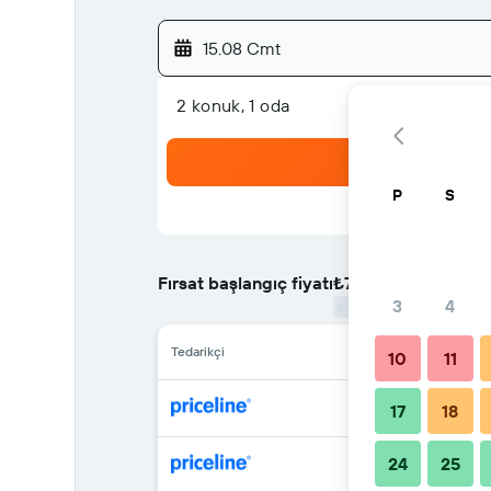
15.08 Cmt
2 konuk, 1 oda
P
S
Fırsat başlangıç fiyatı
₺7.960
/
En ucuz gecelik
3
4
Tedarikçi
10
11
17
18
24
25