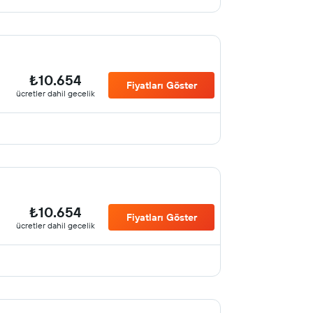
₺10.654
Fiyatları Göster
ücretler dahil gecelik
₺10.654
Fiyatları Göster
ücretler dahil gecelik