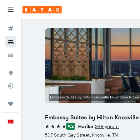
Uçuşlar
Oteller
Araç Kiralama
Explore
Uçuş Takipçisi
Embassy Suites by Hilton Knoxville Downtown fotoğra
Trips
Embassy Suites by Hilton Knoxvil
Türkçe
Harika
348 yorum
9,2
4 yıldız
507 South Gay Street, Knoxville, TN