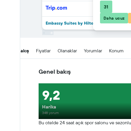
31
Daha ucuz
Embassy Suites by Hilton Knoxville Downtow
Genel Bakış
Fiyatlar
Olanaklar
Yorumlar
Konum
Genel bakış
9,2
Harika
348 yorum
Bu otelde 24 saat açık spor salonu ve sezonluk