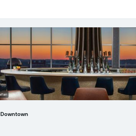
fları
le Downtown