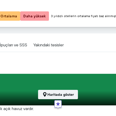
₺8.854
Ortalama
Daha yüksek
3 yıldızlı otellerin ortalama fiyatı baz alınmışt
n için diğer 28fırsat
İpuçları ve SSS
Yakındaki tesisler
Haritada göster
 açık havuz vardır.