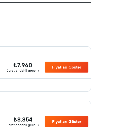
₺7.960
Fiyatları Göster
ücretler dahil gecelik
₺8.854
Fiyatları Göster
ücretler dahil gecelik