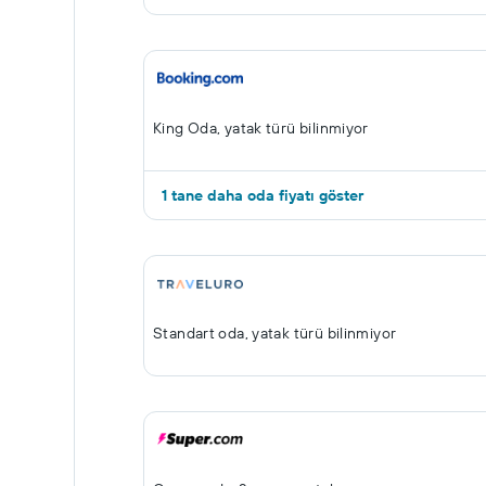
King Oda, yatak türü bilinmiyor
1 tane daha oda fiyatı göster
Standart oda, yatak türü bilinmiyor