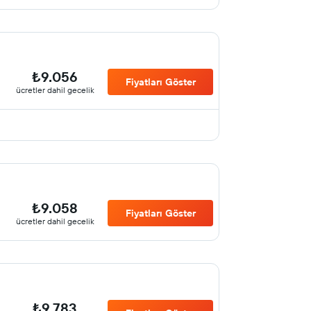
₺9.056
Fiyatları Göster
ücretler dahil gecelik
₺9.058
Fiyatları Göster
ücretler dahil gecelik
₺9.783