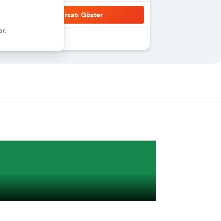
Fırsatı Göster
ır.