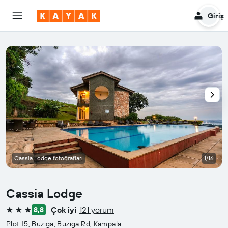
Giriş
Cassia Lodge fotoğrafları
1/16
Cassia Lodge
Çok iyi
121 yorum
8,8
3 yıldız
Plot 15, Buziga, Buziga Rd, Kampala