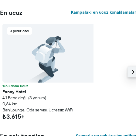
En ucuz
Kampalaki en ucuz konaklamalar
3 yıldız otel
%53 daha ucuz
Fancy Hotel
4.1 Fena değil (3 yorum)
0,64 km
Bar/Lounge, Oda servisi, Ücretsiz WiFi
₺3.615+
En çok önerilen
Kampala en çok tavsiye edilen