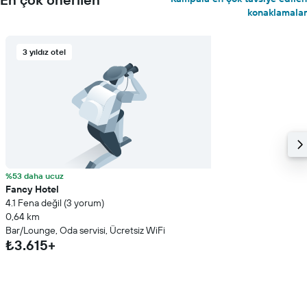
konaklamalar
3 yıldız otel
%53 daha ucuz
Fancy Hotel
4.1 Fena değil (3 yorum)
0,64 km
Bar/Lounge, Oda servisi, Ücretsiz WiFi
₺3.615+