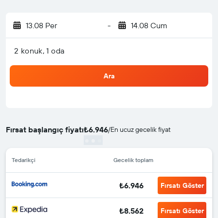
13.08 Per
-
14.08 Cum
2 konuk, 1 oda
Ara
Fırsat başlangıç fiyatı
₺6.946
/
En ucuz gecelik fiyat
Tedarikçi
Gecelik toplam
₺6.946
Fırsatı Göster
₺8.562
Fırsatı Göster