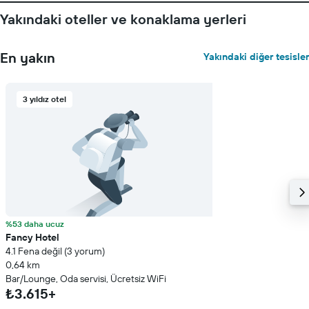
Yakındaki oteller ve konaklama yerleri
En yakın
Yakındaki diğer tesisler
3 yıldız otel
%53 daha ucuz
Fancy Hotel
4.1 Fena değil (3 yorum)
0,64 km
Bar/Lounge, Oda servisi, Ücretsiz WiFi
₺3.615+