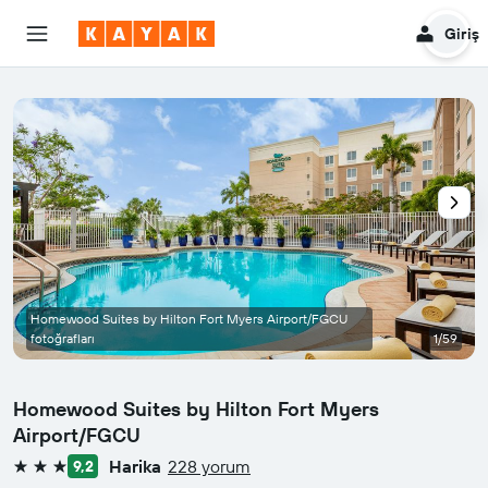
Giriş
Homewood Suites by Hilton Fort Myers Airport/FGCU
fotoğrafları
1/59
Homewood Suites by Hilton Fort Myers
Airport/FGCU
Harika
228 yorum
9,2
3 yıldız