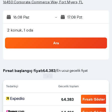
16450 Corporate Commerce Way, Fort Myers, FL
16.08 Paz
-
17.08 Pzt
2 konuk, 1 oda
Ara
Fırsat başlangıç fiyatı
₺4.383
/
En ucuz gecelik fiyat
Tedarikçi
Gecelik toplam
₺4.383
Fırsatı Göster