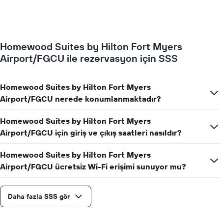
fiyatlarının
Y
nasıl
ekseni
değiştiğini
içerir
göstermektedir.
Tablo
Homewood Suites by Hilton Fort Myers
konaklamadan
Airport/FGCU ile rezervasyon için SSS
önceki
gün
sayısını
gösteren
Homewood Suites by Hilton Fort Myers
1
Airport/FGCU nerede konumlanmaktadır?
X
ekseni
Homewood Suites by Hilton Fort Myers
içerir
Tablo
Airport/FGCU için giriş ve çıkış saatleri nasıldır?
bir
odanın
Homewood Suites by Hilton Fort Myers
ortalama
Airport/FGCU ücretsiz Wi-Fi erişimi sunuyor mu?
fiyatını
gösteren
1
Daha fazla SSS gör
Y
ekseni
içerir