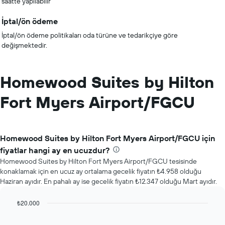
saatte yapılabilir
İptal/ön ödeme
İptal/ön ödeme politikaları oda türüne ve tedarikçiye göre
değişmektedir.
Homewood Suites by Hilton
Fort Myers Airport/FGCU
Homewood Suites by Hilton Fort Myers Airport/FGCU için
fiyatlar hangi ay en ucuzdur?
Homewood Suites by Hilton Fort Myers Airport/FGCU tesisinde
konaklamak için en ucuz ay ortalama gecelik fiyatın ₺4.958 olduğu
Haziran ayıdır. En pahalı ay ise gecelik fiyatın ₺12.347 olduğu Mart ayıdır.
₺20.000
Bar
Chart
graphic.
chart