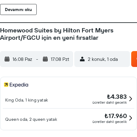
Devamını oku
Homewood Suites by Hilton Fort Myers
Airport/FGCU için en yeni fırsatlar
16.08 Paz
-
17.08 Pzt
2 konuk, 1 oda
₺4.383
King Oda, 1 king yatak
ücretler dahil gecelik
₺17.960
Queen oda, 2 queen yatak
ücretler dahil gecelik