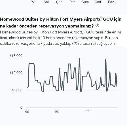
tablo
Pzt
Sal
Çar
Per
Cum
Cmt
Paz
End
fiyatını
of
haftanın
gösteren
interactive
her
chart
1
günü
Homewood Suites by Hilton Fort Myers Airport/FGCU için
Y
için
ekseni
ne kadar önceden rezervasyon yapmalısınız?
ortalama
içerir
Homewood Suites by Hilton Fort Myers Airport/FGCU tesisinde en iyi
oda
fiyatı almak için yaklaşık 10 hafta önceden rezervasyon yapın. Bu, son
fiyatını
dakika rezervasyonuna kıyasla size yaklaşık %25 tasarruf sağlayabilir.
gösterir
Tablo
haftanın
₺15.000
günlerini
Line
Chart
gösteren
graphic.
chart
with
1
₺10.000
90
X
data
ekseni
points.
içerir.
₺5.000
Tablo
Aşağıdaki
bir
tablo
odanın
konaklama
0
ortalama
tarihi
90
60
30
End
fiyatını
of
yaklaştıkça
interactive
gösteren
oda
chart
1