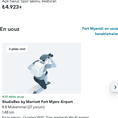
Açık havuz, Spor salonu, Restoran
₺4.923+
En ucuz
Fort Myerski en ucuz
konaklamalar
3 yıldız otel
%31 daha ucuz
StudioRes by Marriott Fort Myers Airport
8.8 Mükemmel (27 yorum)
1,48 km
Spor salonu, Ücretsiz WiFi, Tüm alanlarda Wi-Fi erişimi