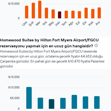
with
₺10.000
12
bars.
0
Aşağıdaki
Şub
May
Ağu
Kas
Oca
Nis
Tem
Eki
Mar
Haz
Eyl
Ara
tablo
End
of
her
interactive
ay
chart
için
Homewood Suites by Hilton Fort Myers Airport/FGCU
ortalama
rezervasyonu yapmak için en ucuz gün hangisidir?
oda
Homewood Suites by Hilton Fort Myers Airport/FGCU tesisinde
fiyatını
rezervasyon için en ucuz gün, ortalama gecelik fiyatın ₺4.652 olduğu
gösterir
Çarşamba günüdür. En pahalı gün ise gecelik ₺10.470 fiyatla Pazartesi
Tablo
günüdür.
ayları
gösteren
1
₺15.000
X
Bar
Chart
ekseni
graphic.
chart
₺10.000
with
içerir.
7
Tablo
₺5.000
bars.
bir
odanın
Aşağıdaki
0
ortalama