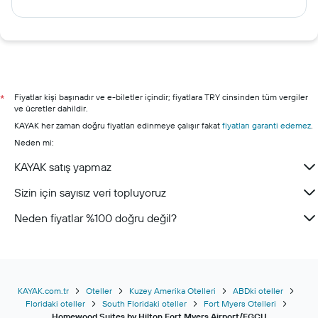
Ankara otelleri
Alanya otelleri
Şile otelleri
Marmaris otelleri
Kuşadası otelleri
Fiyatlar kişi başınadır ve e-biletler içindir; fiyatlara TRY cinsinden tüm vergiler
*
ve ücretler dahildir.
KAYAK her zaman doğru fiyatları edinmeye çalışır fakat
fiyatları garanti edemez
.
Neden mi:
KAYAK satış yapmaz
Sizin için sayısız veri topluyoruz
Neden fiyatlar %100 doğru değil?
KAYAK.com.tr
Oteller
Kuzey Amerika Otelleri
ABDki oteller
Floridaki oteller
South Floridaki oteller
Fort Myers Otelleri
Homewood Suites by Hilton Fort Myers Airport/FGCU