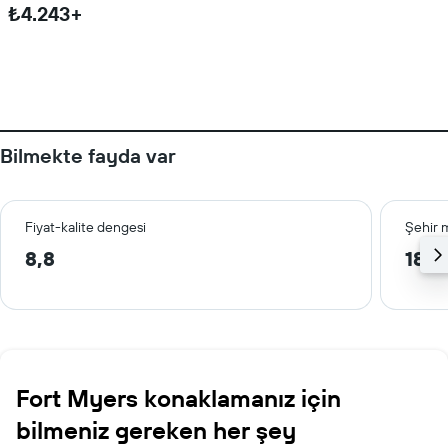
₺4.243+
Bilmekte fayda var
Fiyat-kalite dengesi
Şehir 
8,8
18,4
Fort Myers konaklamanız için
bilmeniz gereken her şey