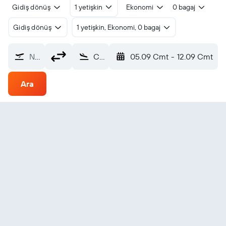
Gidiş dönüş
1 yetişkin
Ekonomi
0 bagaj
Gidiş dönüş
1 yetişkin, Ekonomi, 0 bagaj
Nereden?
Cusco Velazco Astete (CUZ)
05.09 Cmt
-
12.09 Cmt
Ara