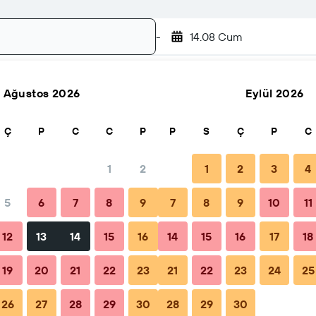
-
14.08 Cum
Ağustos 2026
Eylül 2026
Ara
Ç
P
C
C
P
P
S
Ç
P
C
1
2
1
2
3
4
5
6
7
8
9
7
8
9
10
11
İpuçları ve SSS
Yakındaki tesisler
12
13
14
15
16
14
15
16
17
18
19
20
21
22
23
21
22
23
24
25
26
27
28
29
30
28
29
30