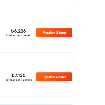
₺6.226
Fiyatları Göster
ücretler dahil gecelik
₺7.135
Fiyatları Göster
ücretler dahil gecelik