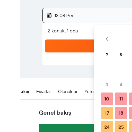
13.08 Per
2 konuk, 1 oda
P
S
3
4
Genel Bakış
Fiyatlar
Olanaklar
Yorumlar
Konum
10
11
Genel bakış
17
18
24
25