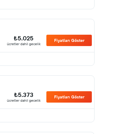
₺5.025
Fiyatları Göster
ücretler dahil gecelik
₺5.373
Fiyatları Göster
ücretler dahil gecelik