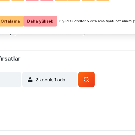
Haritada göster
Ortalama
Daha yüksek
3 yıldızlı otellerin ortalama fiyatı baz alınmışt
r. Aşağıda listesi verilen dinlenme ve eğlenme aktiviteleri otelde v
ırsatlar
2 konuk, 1 oda