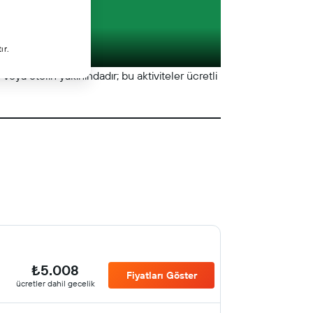
ır.
eya otelin yakınındadır; bu aktiviteler ücretli
₺5.008
Fiyatları Göster
ücretler dahil gecelik