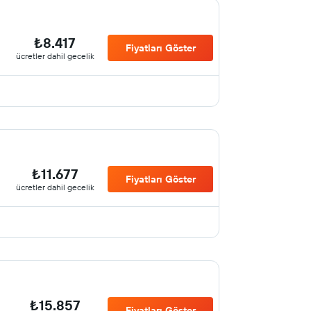
₺8.417
Fiyatları Göster
ücretler dahil gecelik
₺11.677
Fiyatları Göster
ücretler dahil gecelik
₺15.857
Fiyatları Göster