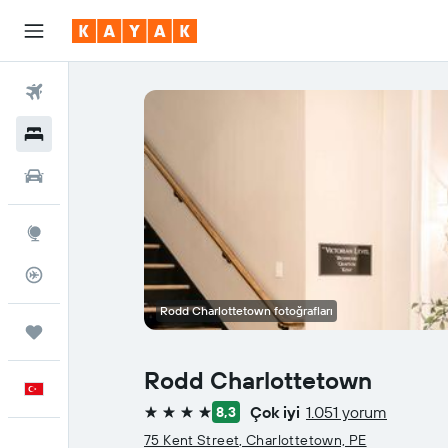
Uçuşlar
Oteller
Araç Kiralama
Explore
Uçuş Takipçisi
Rodd Charlottetown fotoğrafları
Trips
Rodd Charlottetown
Türkçe
Çok iyi
1.051 yorum
8,3
4 yıldız
75 Kent Street, Charlottetown, PE