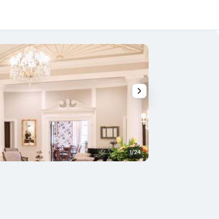
1/24
Lobi