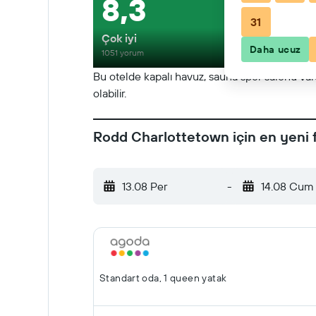
8,3
31
Çok iyi
Daha ucuz
1051 yorum
Bu otelde kapalı havuz, sauna spor salonu vardı
olabilir.
Rodd Charlottetown için en yeni f
13.08 Per
-
14.08 Cum
Standart oda, 1 queen yatak