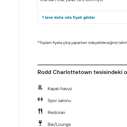
1 tane daha oda fiyatı göster
*
Toplam fiyata çıkış yaparken ödeyebileceğiniz tahmin
Rodd Charlottetown tesisindeki o
Kapalı havuz
Spor salonu
Restoran
Bar/Lounge