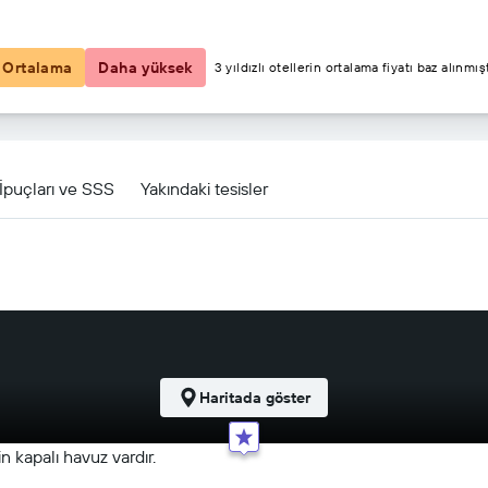
₺3.235
Ortalama
Daha yüksek
3 yıldızlı otellerin ortalama fiyatı baz alınmışt
ana için diğer 19fırsat
İpuçları ve SSS
Yakındaki tesisler
Haritada göster
in kapalı havuz vardır.