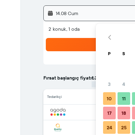
14.08 Cum
2 konuk, 1 oda
P
S
Fırsat başlangıç fiyatı
₺2.957
/
En ucuz gecelik
3
4
Tedarikçi
10
11
17
18
24
25