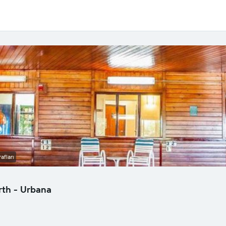
afları
rth - Urbana