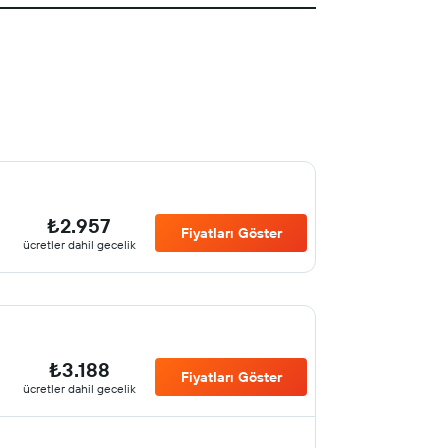
₺2.957
Fiyatları Göster
ücretler dahil gecelik
₺3.188
Fiyatları Göster
ücretler dahil gecelik