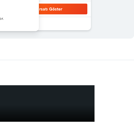
Fırsatı Göster
ır.