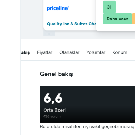
31
Daha ucuz
Quality Inn & Suites Champaign North - Urb
Genel Bakış
Fiyatlar
Olanaklar
Yorumlar
Konum
Genel bakış
6,6
Orta üzeri
436 yorum
Bu otelde misafirlerin iyi vakit geçirebilmesi iç