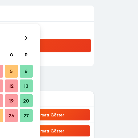
C
P
5
6
12
13
19
20
Fırsatı Göster
26
27
Fırsatı Göster