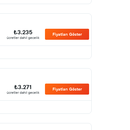
₺3.235
Fiyatları Göster
ücretler dahil gecelik
₺3.271
Fiyatları Göster
ücretler dahil gecelik