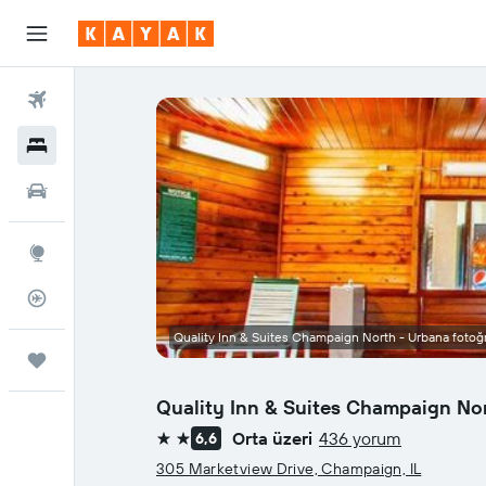
Uçuşlar
Oteller
Araç Kiralama
Explore
Uçuş Takipçisi
Quality Inn & Suites Champaign North - Urbana fotoğr
Trips
Quality Inn & Suites Champaign No
Orta üzeri
436 yorum
6,6
2 yıldız
305 Marketview Drive, Champaign, IL