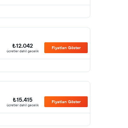
₺12.042
Fiyatları Göster
ücretler dahil gecelik
₺15.415
Fiyatları Göster
ücretler dahil gecelik