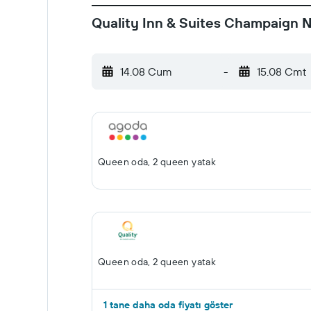
Quality Inn & Suites Champaign No
14.08 Cum
-
15.08 Cmt
Queen oda, 2 queen yatak
Queen oda, 2 queen yatak
1 tane daha oda fiyatı göster