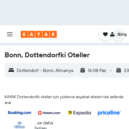
Giriş
Bonn, Dottendorfki Oteller
Dottendorf - Bonn, Almanya
16.08 Paz
-
23
KAYAK Dottendorfki oteller için yüzlerce seyahat sitesini tek seferde
arar
...ve daha
fazlası