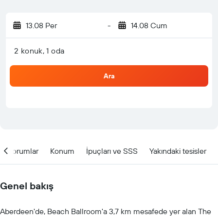
13.08 Per
-
14.08 Cum
2 konuk, 1 oda
Ara
Yorumlar
Konum
İpuçları ve SSS
Yakındaki tesisler
Genel bakış
Aberdeen'de, Beach Ballroom'a 3,7 km mesafede yer alan The