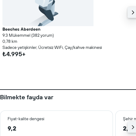
Beeches Aberdeen
9.3 Mükemmel (382 yorum)
0,78 km
Sadece yetişkinler, Ücretsiz WiFi, Çay/kahve makinesi
₺4.995+
Bilmekte fayda var
Fiyat-kalite dengesi
Şehir 
9,2
2,1 