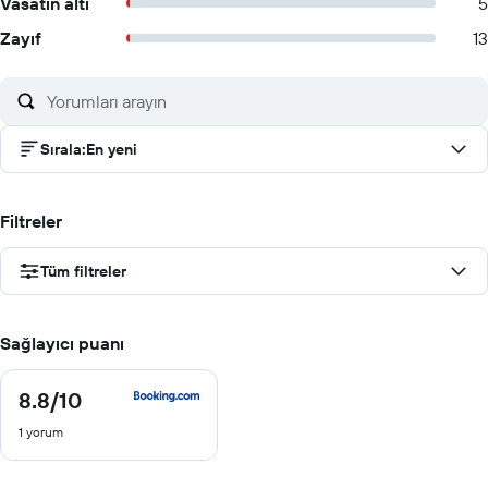
Vasatın altı
5
Zayıf
13
Sırala
:
En yeni
Filtreler
Tüm filtreler
Sağlayıcı puanı
8.8
/10
8.8
/
1 yorum
10