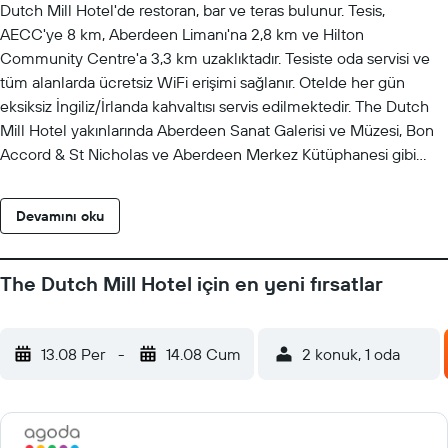
Dutch Mill Hotel'de restoran, bar ve teras bulunur. Tesis,
AECC'ye 8 km, Aberdeen Limanı'na 2,8 km ve Hilton
Community Centre'a 3,3 km uzaklıktadır. Tesiste oda servisi ve
tüm alanlarda ücretsiz WiFi erişimi sağlanır. Otelde her gün
eksiksiz İngiliz/İrlanda kahvaltısı servis edilmektedir. The Dutch
Mill Hotel yakınlarında Aberdeen Sanat Galerisi ve Müzesi, Bon
Accord & St Nicholas ve Aberdeen Merkez Kütüphanesi gibi
popüler cazibe merkezleri bulunmaktadır. En yakın havaalanı
olan Aberdeen Havaalanı 12 km mesafededir. Binanın arka
Devamını oku
tarafında yer alan otoparka Queens Road üzerindeki girişten
erişilebilir.
The Dutch Mill Hotel için en yeni fırsatlar
13.08 Per
-
14.08 Cum
2 konuk, 1 oda