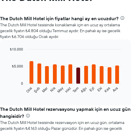
The Dutch Mill Hotel için fiyatlar hangi ay en ucuzdur?
The Dutch Mill Hotel tesisinde konaklamak için en ucuz ay ortalama
gecelik fiyatın ₺4.804 olduğu Temmuz ayıdır. En pahalı ay ise gecelik
fiyatın ₺6.706 olduğu Ocak ayıdır.
₺10.000
Bar
Chart
graphic.
chart
with
₺5.000
12
bars.
0
Aşağıdaki
Şub
May
Ağu
Kas
Oca
Nis
Tem
Eki
Mar
Haz
Eyl
Ara
tablo
End
of
her
interactive
ay
chart
için
The Dutch Mill Hotel rezervasyonu yapmak için en ucuz gün
ortalama
hangisidir?
oda
The Dutch Mill Hotel tesisinde rezervasyon için en ucuz gün, ortalama
fiyatını
gecelik fiyatın ₺4.163 olduğu Pazar günüdür. En pahalı gün ise gecelik
gösterir