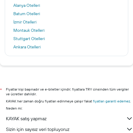
Alanya Otelleri
Batum Otelleri
İzmir Otelleri
Montauk Otelleri
Stuttgart Otelleri
Ankara Otelleri
Singapur Otelleri
Şile otelleri
Marmaris otelleri
Kuşadası otelleri
Çeşme otelleri
Fiyatlar kişi başınadır ve e-biletler içindir; fiyatlara TRY cinsinden tüm vergiler
*
ve ücretler dahildir.
Nevşehir otelleri
KAYAK her zaman doğru fiyatları edinmeye çalışır fakat
fiyatları garanti edemez
.
Eskişehir otelleri
Neden mi:
KAYAK satış yapmaz
Sizin için sayısız veri topluyoruz