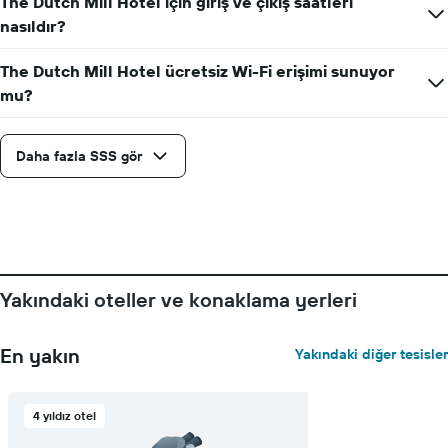
The Dutch Mill Hotel için giriş ve çıkış saatleri
X
nasıldır?
ekseni
içerir.
The Dutch Mill Hotel ücretsiz Wi-Fi erişimi sunuyor
Tablo
bir
mu?
odanın
ortalama
fiyatını
Daha fazla SSS gör
gösteren
1
Y
ekseni
içerir
Yakındaki oteller ve konaklama yerleri
En yakın
Yakındaki diğer tesisler
4 yıldız otel