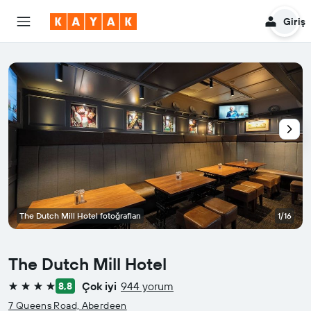
Giriş
The Dutch Mill Hotel fotoğrafları
1/16
The Dutch Mill Hotel
Çok iyi
944 yorum
8,8
4 yıldız
7 Queens Road, Aberdeen