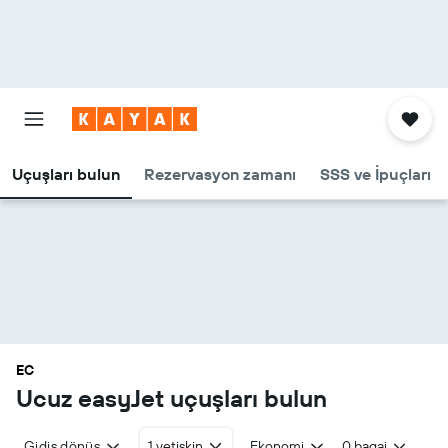
Uçuşları bulun
Rezervasyon zamanı
SSS ve İpuçları
EC
Ucuz easyJet uçuşları bulun
Gidiş dönüş
1 yetişkin
Ekonomi
0 bagaj