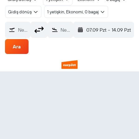
Gidiş dönüş
1 yetişkin, Ekonomi, 0 bagaj
Nereden?
Nereye?
07.09 Pzt
-
14.09 Pzt
Ara