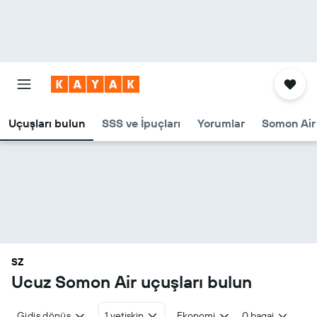
Uçuşları bulun
SSS ve İpuçları
Yorumlar
Somon Air 
SZ
Ucuz Somon Air uçuşları bulun
Gidiş dönüş
1 yetişkin
Ekonomi
0 bagaj