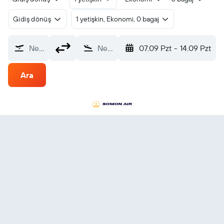
Gidiş dönüş
1 yetişkin, Ekonomi, 0 bagaj
Nereden?
Nereye?
07.09 Pzt
-
14.09 Pzt
Ara