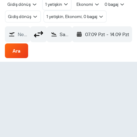
Gidiş dönüş
1 yetişkin
Ekonomi
0 bagaj
Gidiş dönüş
1 yetişkin, Ekonomi, 0 bagaj
Nereden?
San Diego Carlsbad-Palomar (CLD)
07.09 Pzt
-
14.09 Pzt
Ara