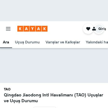
Giriş
Ara
Uçuş Durumu
Varışlar ve Kalkışlar
Yakındaki ha
TAO
Qingdao Jiaodong Intl Havalimanı (TAO) Uçuşlar
ve Uçuş Durumu