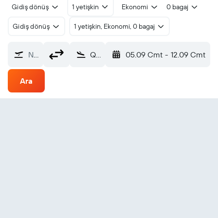
Gidiş dönüş
1 yetişkin
Ekonomi
0 bagaj
Gidiş dönüş
1 yetişkin, Ekonomi, 0 bagaj
Nereden?
Qingdao Jiaodong Intl (TAO)
05.09 Cmt
-
12.09 Cmt
Ara