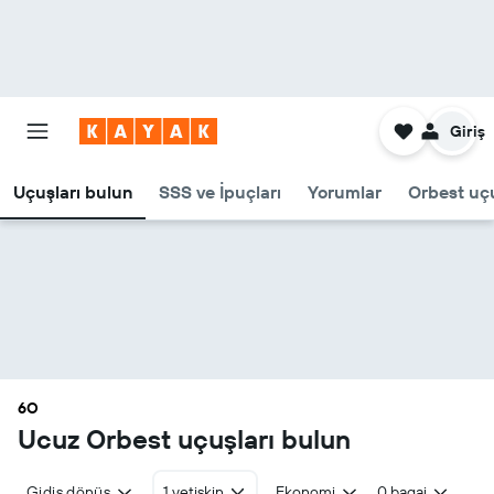
Giriş
Uçuşları bulun
SSS ve İpuçları
Yorumlar
Orbest uçu
6O
Ucuz Orbest uçuşları bulun
Gidiş dönüş
1 yetişkin
Ekonomi
0 bagaj