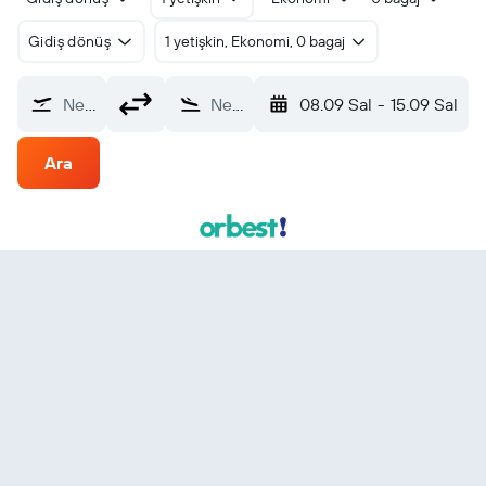
Gidiş dönüş
1 yetişkin, Ekonomi, 0 bagaj
Nereden?
Nereye?
08.09 Sal
-
15.09 Sal
Ara