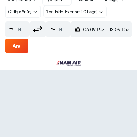
Gidiş dönüş
1 yetişkin, Ekonomi, 0 bagaj
Nereden?
Nereye?
06.09 Paz
-
13.09 Paz
Ara