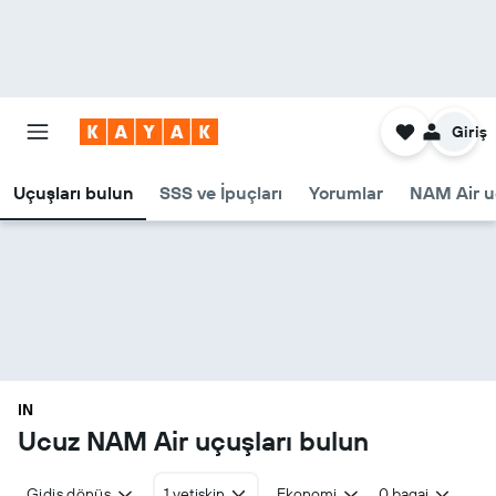
Giriş
Uçuşları bulun
SSS ve İpuçları
Yorumlar
NAM Air uç
IN
Ucuz NAM Air uçuşları bulun
Gidiş dönüş
1 yetişkin
Ekonomi
0 bagaj