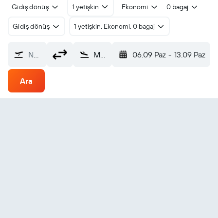
Gidiş dönüş
1 yetişkin
Ekonomi
0 bagaj
Gidiş dönüş
1 yetişkin, Ekonomi, 0 bagaj
Nereden?
Multan (MUX)
06.09 Paz
-
13.09 Paz
Ara