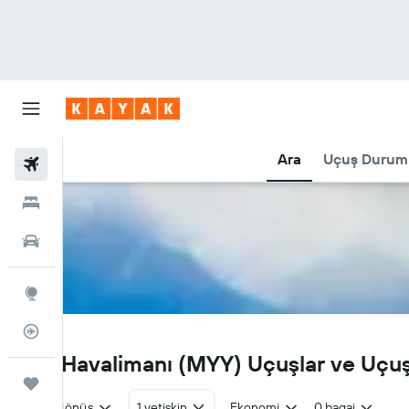
Ara
Uçuş Durum
Uçuşlar
Oteller
Araç Kiralama
Explore
Uçuş Takipçisi
MYY
Miri Havalimanı (MYY) Uçuşlar ve Uç
Trips
Gidiş dönüş
1 yetişkin
Ekonomi
0 bagaj