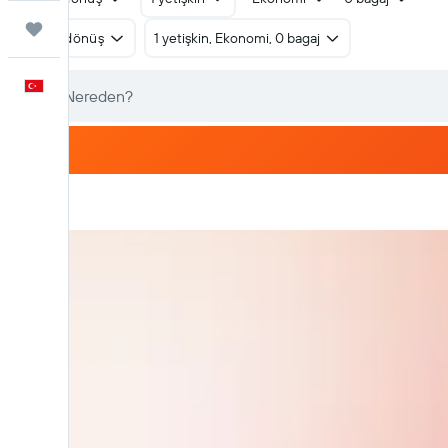
Trips
Gidiş dönüş
1 yetişkin, Ekonomi, 0 bagaj
Türkçe