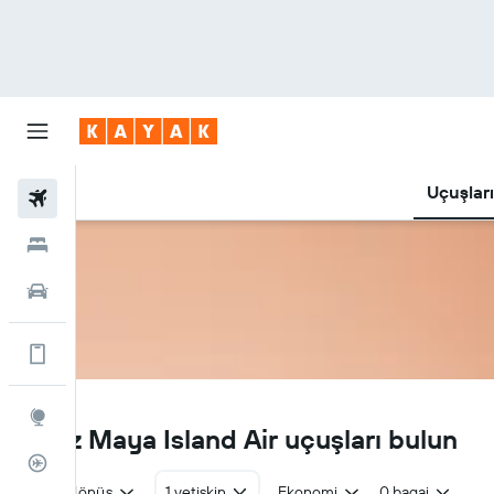
Uçuşlar
Uçuşlar
Oteller
Araç Kiralama
Daha fazlası uygulamada.
2M
Explore
Ucuz Maya Island Air uçuşları bulun
Uçuş Takipçisi
Gidiş dönüş
1 yetişkin
Ekonomi
0 bagaj