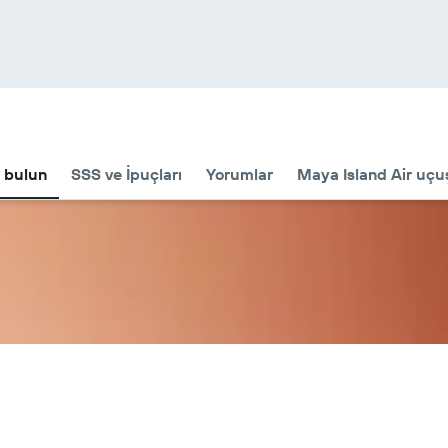
ı bulun
SSS ve İpuçları
Yorumlar
Maya Island Air uçuş