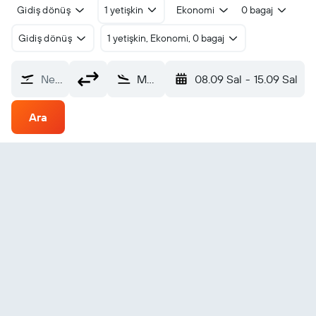
Gidiş dönüş
1 yetişkin
Ekonomi
0 bagaj
Gidiş dönüş
1 yetişkin, Ekonomi, 0 bagaj
Nereden?
Maracaibo La Chinita (MAR)
08.09 Sal
-
15.09 Sal
Ara