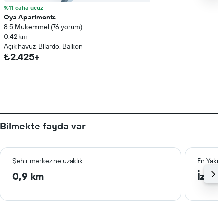
%11 daha ucuz
Oya Apartments
8.5 Mükemmel (76 yorum)
0,42 km
Açık havuz, Bilardo, Balkon
₺2.425+
Bilmekte fayda var
Şehir merkezine uzaklık
En Yak
0,9 km
İzm