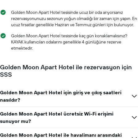
gösteren
1
X
Golden Moon Apart Hotel tesisinde ucuz bir oda arıyorsanız
ekseni
rezervasyonunuzu sezonun yoğun olmadığı bir zaman için yapın. En
içerir
ucuz fırsatlar genellikle Haziran ve Temmuz günleri için bulunuyor.
Tablo
bir
Golden Moon Apart Hotel tesisinde kaç gün konaklamalısınız?
odanın
KAYAK kullanıcıları odalarını genellikle 4 günlüğüne rezerve
ortalama
etmektedir.
fiyatını
gösteren
1
Golden Moon Apart Hotel ile rezervasyon için
Y
SSS
ekseni
içerir
Golden Moon Apart Hotel için giriş ve çıkış saatleri
nasıldır?
Golden Moon Apart Hotel ücretsiz Wi-Fi erişimi
sunuyor mu?
Golden Moon Apart Hotel ile havalimanı arasındaki