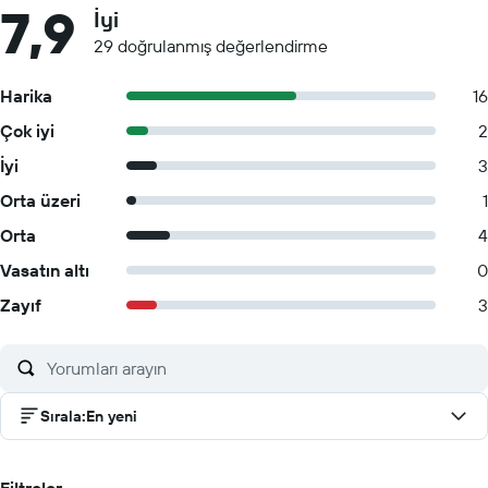
7,9
İyi
29 doğrulanmış değerlendirme
Harika
16
Çok iyi
2
İyi
3
Orta üzeri
1
Orta
4
Vasatın altı
0
Zayıf
3
Sırala
:
En yeni