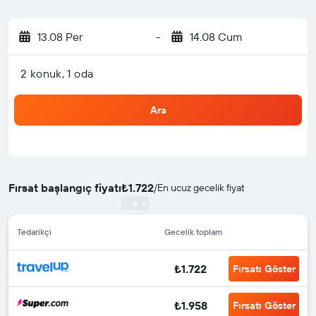
13.08 Per
-
14.08 Cum
2 konuk, 1 oda
Ara
Fırsat başlangıç fiyatı
₺1.722
/
En ucuz gecelik fiyat
Tedarikçi
Gecelik toplam
₺1.722
Fırsatı Göster
₺1.958
Fırsatı Göster