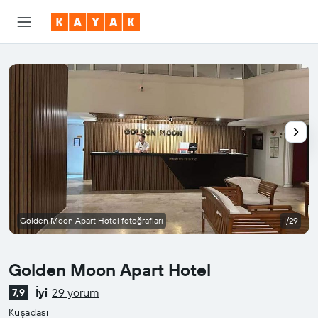
Golden Moon Apart Hotel fotoğrafları
1/29
Golden Moon Apart Hotel
İyi
29 yorum
7,9
0 sınıf oylaması
Kuşadası