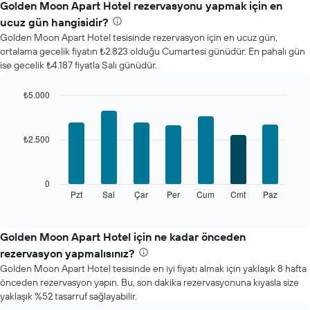
Golden Moon Apart Hotel rezervasyonu yapmak için en
ucuz gün hangisidir?
Golden Moon Apart Hotel tesisinde rezervasyon için en ucuz gün,
ortalama gecelik fiyatın ₺2.823 olduğu Cumartesi günüdür. En pahalı gün
ise gecelik ₺4.187 fiyatla Salı günüdür.
₺5.000
Bar
Chart
graphic.
chart
with
₺2.500
7
bars.
Aşağıdaki
0
tablo
Pzt
Sal
Çar
Per
Cum
Cmt
Paz
End
of
haftanın
interactive
her
chart
günü
Golden Moon Apart Hotel için ne kadar önceden
için
rezervasyon yapmalısınız?
ortalama
Golden Moon Apart Hotel tesisinde en iyi fiyatı almak için yaklaşık 8 hafta
oda
önceden rezervasyon yapın. Bu, son dakika rezervasyonuna kıyasla size
fiyatını
yaklaşık %52 tasarruf sağlayabilir.
gösterir