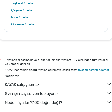
Taşkent Otelleri
Çeşme Otelleri
Nice Otelleri
Göreme Otelleri
Dalyan (Muğla) Otelleri
Los Angeles Otelleri
Alberobello Otelleri
İstanbul Otelleri
Didim otelleri
Fiyatlar kişi başınadır ve e-biletler içindir; fiyatlara TRY cinsinden tüm vergiler
*
ve ücretler dahildir.
Aydin otelleri
KAYAK her zaman doğru fiyatları edinmeye çalışır fakat
fiyatları garanti edemez
.
Neden mi:
KAYAK satış yapmaz
Sizin için sayısız veri topluyoruz
Neden fiyatlar %100 doğru değil?