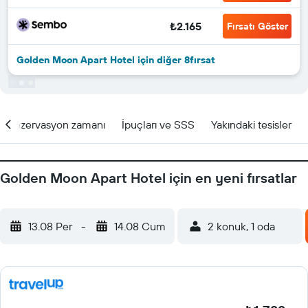
₺2.165
Fırsatı Göster
Golden Moon Apart Hotel için diğer 8fırsat
Rezervasyon zamanı
İpuçları ve SSS
Yakındaki tesisler
Golden Moon Apart Hotel için en yeni fırsatlar
13.08 Per
-
14.08 Cum
2 konuk, 1 oda