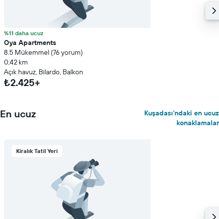
%11 daha ucuz
Oya Apartments
8.5 Mükemmel (76 yorum)
0,42 km
Açık havuz, Bilardo, Balkon
₺2.425+
En ucuz
Kuşadası'ndaki en ucuz
konaklamalar
Kiralık Tatil Yeri