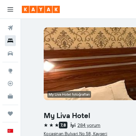
Uçuşlar
Oteller
Araç Kiralama
Explore
Uçuş Takipçisi
My Liva Hotel fotoğrafları
İşletmeler için KAYAK
YENİ
Trips
My Liva Hotel
İyi
284 yorum
7,8
3 yıldız
Türkçe
Kocasinan Bulvari No 58, Kayseri