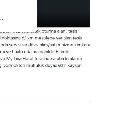
ır.
ra içilmez oda, ortak oturma alanı, tesis
i noktasına 6,1 km mesafede yer alan tesis,
oda servisi ve döviz alım/satım hizmeti imkanı
mı ve havlu odalara dahildir. Birimler
 ve My Liva Hotel tesisinde araba kiralama
lgi vermekten mutluluk duyacaktır. Kayseri