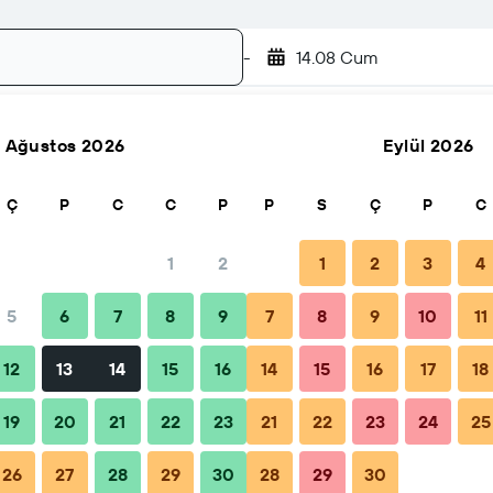
-
14.08 Cum
Ağustos 2026
Eylül 2026
Ara
Ç
P
C
C
P
P
S
Ç
P
C
1
2
1
2
3
4
5
6
7
8
9
7
8
9
10
11
Rezervasyon zamanı
İpuçları ve SSS
Yakındaki tesisler
12
13
14
15
16
14
15
16
17
18
19
20
21
22
23
21
22
23
24
25
26
27
28
29
30
28
29
30