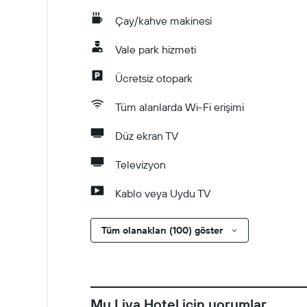
Çay/kahve makinesi
Vale park hizmeti
Ücretsiz otopark
Tüm alanlarda Wi-Fi erişimi
Düz ekran TV
Televizyon
Kablo veya Uydu TV
Tüm olanakları (100) göster
My Liva Hotel için yorumlar