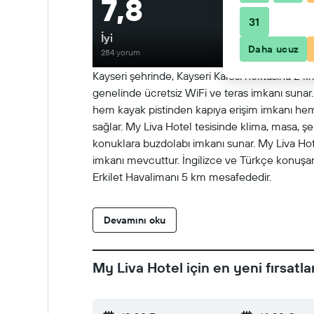
7,8
31
İyi
Daha ucuz
284 yorum
Kayseri şehrinde, Kayseri Kalesi noktasına 2 km
genelinde ücretsiz WiFi ve teras imkanı sunar.
hem kayak pistinden kapıya erişim imkanı hem 
sağlar. My Liva Hotel tesisinde klima, masa, şe
konuklara buzdolabı imkanı sunar. My Liva Hot
imkanı mevcuttur. İngilizce ve Türkçe konuşan
Erkilet Havalimanı 5 km mesafededir.
Devamını oku
My Liva Hotel için en yeni fırsatla