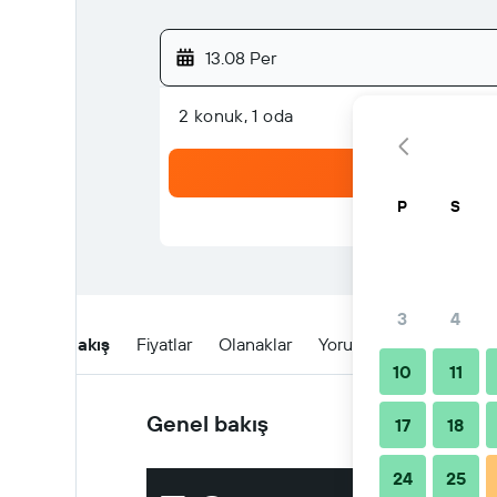
13.08 Per
2 konuk, 1 oda
P
S
3
4
Genel Bakış
Fiyatlar
Olanaklar
Yorumlar
Konum
10
11
Genel bakış
17
18
24
25