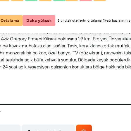
Haritada göster
Ortalama
Daha yüksek
3 yıldızlı otellerin ortalama fiyatı baz alınmışt
 mesafede bulunan My Liva Hotel tesisi, konsiyerj hizmetleri, siga
 Aziz Gregory Ermeni Kilisesi noktasına 1,9 km, Erciyes Üniversites
de kayak muhafaza alanı sağlar. Tesis, konuklarına ortak mutfak, 
hir manzaralı bir balkon, özel banyo, TV (düz ekran), nevresim takı
el tesisinde açık büfe kahvaltı sunulur. Bölgede kayak popülerdir
 24 saat açık resepsiyon çalışanları konuklara bölge hakkında bi
r