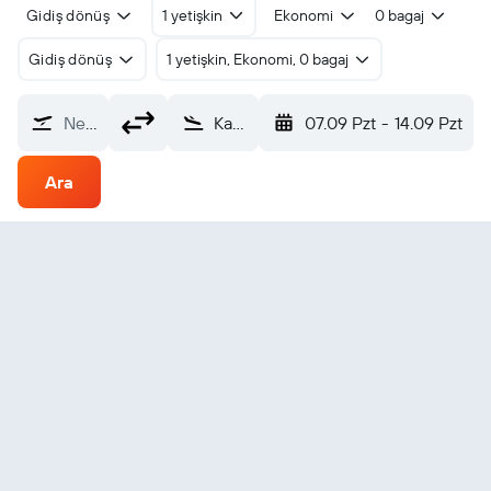
Gidiş dönüş
1 yetişkin
Ekonomi
0 bagaj
Gidiş dönüş
1 yetişkin, Ekonomi, 0 bagaj
Nereden?
Kavala Megas Alexandros (KVA)
07.09 Pzt
-
14.09 Pzt
Ara