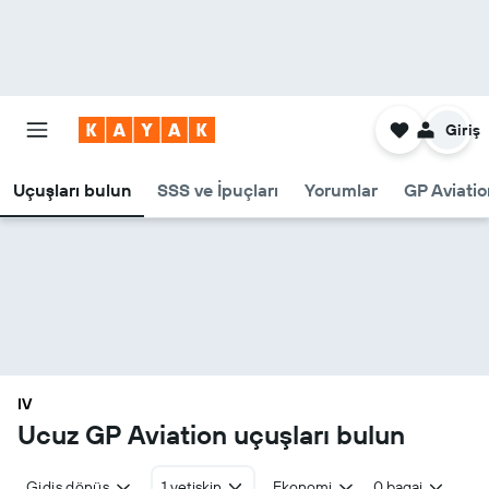
Giriş
Uçuşları bulun
SSS ve İpuçları
Yorumlar
GP Aviatio
IV
Ucuz GP Aviation uçuşları bulun
Gidiş dönüş
1 yetişkin
Ekonomi
0 bagaj