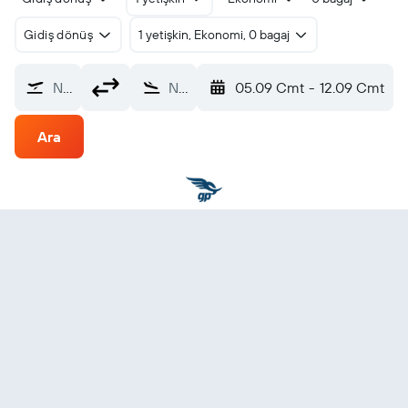
Gidiş dönüş
1 yetişkin, Ekonomi, 0 bagaj
Nereden?
Nereye?
05.09 Cmt
-
12.09 Cmt
Ara