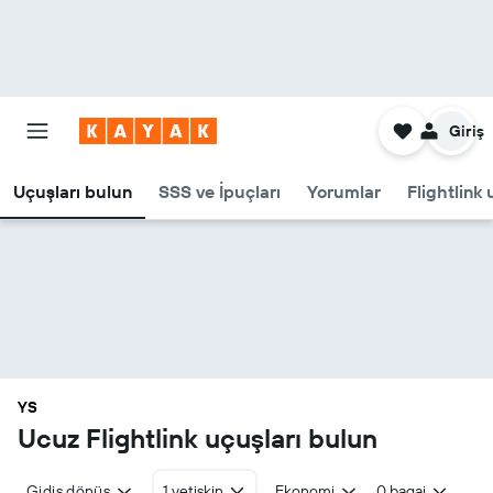
Giriş
Uçuşları bulun
SSS ve İpuçları
Yorumlar
Flightlink 
YS
Ucuz Flightlink uçuşları bulun
Gidiş dönüş
1 yetişkin
Ekonomi
0 bagaj