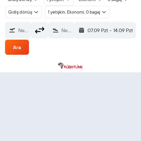
Gidiş dönüş
1 yetişkin, Ekonomi, 0 bagaj
Nereden?
Nereye?
07.09 Pzt
-
14.09 Pzt
Ara