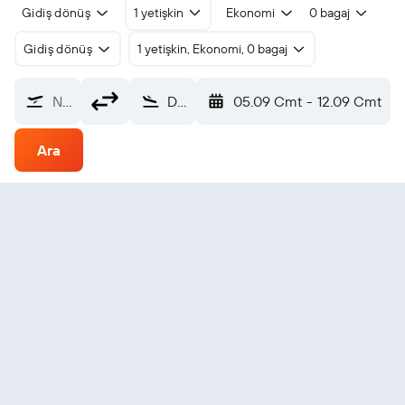
Gidiş dönüş
1 yetişkin
Ekonomi
0 bagaj
Gidiş dönüş
1 yetişkin, Ekonomi, 0 bagaj
Nereden?
Dibrugarh Airport (DIB)
05.09 Cmt
-
12.09 Cmt
Ara