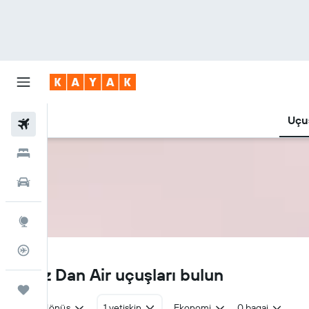
Uçuş
Uçuşlar
Oteller
Araç Kiralama
Explore
Uçuş Takipçisi
DN
Ucuz Dan Air uçuşları bulun
Trips
Gidiş dönüş
1 yetişkin
Ekonomi
0 bagaj