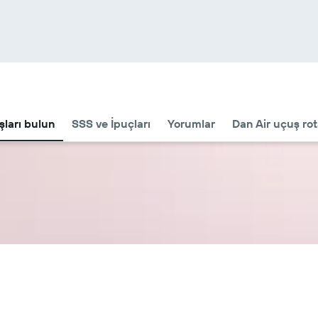
ları bulun
SSS ve İpuçları
Yorumlar
Dan Air uçuş rot