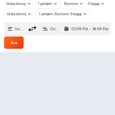
Gidiş dönüş
1 yetişkin
Ekonomi
0 bagaj
Gidiş dönüş
1 yetişkin, Ekonomi, 0 bagaj
Nereden?
Criciuma (CCM)
07.09 Pzt
-
14.09 Pzt
Ara