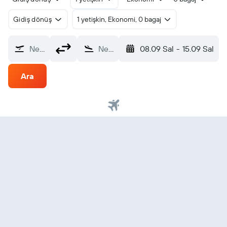
Gidiş dönüş
1 yetişkin, Ekonomi, 0 bagaj
Nereden?
Nereye?
08.09 Sal
-
15.09 Sal
Ara