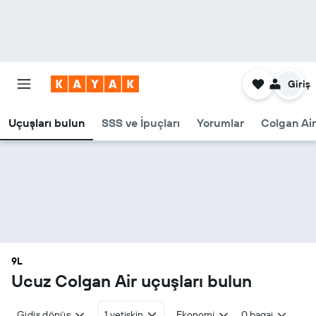
Giriş
Uçuşları bulun
SSS ve İpuçları
Yorumlar
Colgan Air
9L
Ucuz Colgan Air uçuşları bulun
Gidiş dönüş
1 yetişkin
Ekonomi
0 bagaj