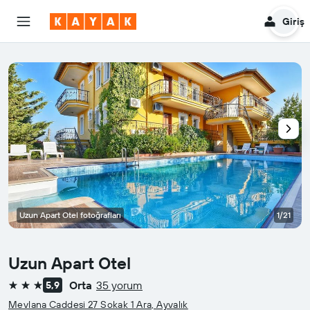
Giriş
Uzun Apart Otel fotoğrafları
1/21
Uzun Apart Otel
Orta
35 yorum
5,9
3 yıldız
Mevlana Caddesi 27 Sokak 1 Ara, Ayvalık