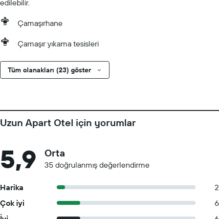
edilebilir.
Çamaşırhane
Çamaşır yıkama tesisleri
Tüm olanakları (23) göster
Uzun Apart Otel için yorumlar
5,9
Orta
35 doğrulanmış değerlendirme
Harika
2
Çok iyi
6
İyi
6