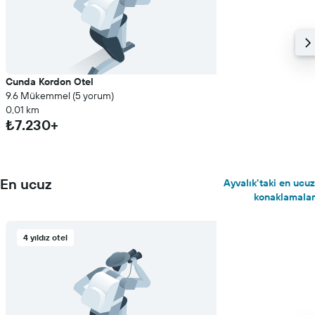
Cunda Kordon Otel
9.6 Mükemmel (5 yorum)
0,01 km
₺7.230+
En ucuz
Ayvalık'taki en ucuz
konaklamalar
4 yıldız otel