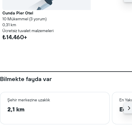
Cunda Pier Otel
10 Mükemmel (3 yorum)
0,31 km
Ücretsiz tuvalet malzemeleri
₺14.460+
Bilmekte fayda var
Şehir merkezine uzaklık
En Yak
2,1 km
Edre