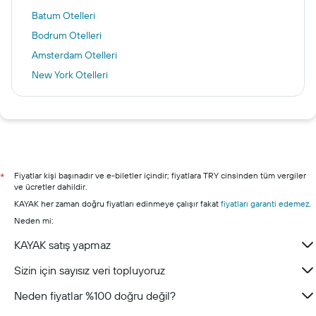
Batum Otelleri
Bodrum Otelleri
Amsterdam Otelleri
New York Otelleri
İstanbul Otelleri
Saraybosna Otelleri
Roma Otelleri
Erdek otelleri
Avşa otelleri
Fiyatlar kişi başınadır ve e-biletler içindir; fiyatlara TRY cinsinden tüm vergiler
*
ve ücretler dahildir.
Balıkesir otelleri
KAYAK her zaman doğru fiyatları edinmeye çalışır fakat
fiyatları garanti edemez
.
Akçay otelleri
Neden mi:
Edremit otelleri
KAYAK satış yapmaz
Bandırma otelleri
Sizin için sayısız veri topluyoruz
Neden fiyatlar %100 doğru değil?