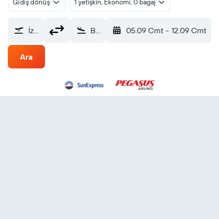
Gidiş dönüş
1 yetişkin, Ekonomi, 0 bagaj
İzmir Adnan Menderes (ADB)
Berlin Brandenburg (BER)
05.09 Cmt
-
12.09 Cmt
Ara