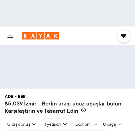
ADB - BER
₺5.039
İzmir - Berlin arası ucuz uçuşlar bulun -
Karşılaştırın ve Tasarruf Edin
Gidiş dönüş
1 yetişkin
Ekonomi
0 bagaj