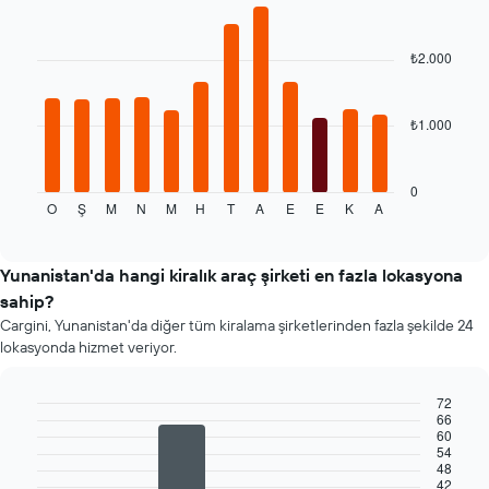
içerir
Bar
Chart
graphic.
chart
with
₺2.000
12
bars.
₺1.000
Aşağıdaki
tablo
her
ay
0
O
Ş
M
N
M
H
T
A
E
E
K
A
için
End
of
ortalama
interactive
kiralık
chart
araç
Yunanistan'da hangi kiralık araç şirketi en fazla lokasyona
fiyatını
sahip?
gösterir
Cargini, Yunanistan'da diğer tüm kiralama şirketlerinden fazla şekilde 24
Tablo
lokasyonda hizmet veriyor.
yılın
aylarını
gösteren
72
1
66
Bar
Chart
60
X
graphic.
chart
54
ekseni
with
48
4
içerir
42