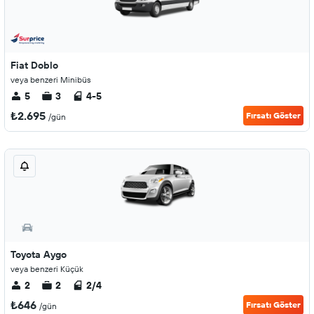
Fiat Doblo
veya benzeri Minibüs
5
3
4-5
₺2.695
Fırsatı Göster
/gün
Toyota Aygo
veya benzeri Küçük
2
2
2/4
₺646
Fırsatı Göster
/gün