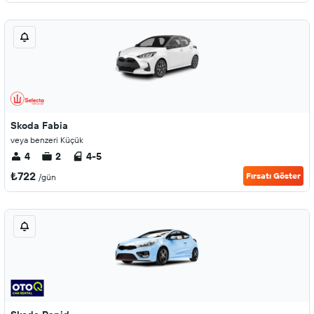
Skoda Fabia
veya benzeri Küçük
4
2
4-5
₺722
Fırsatı Göster
/gün