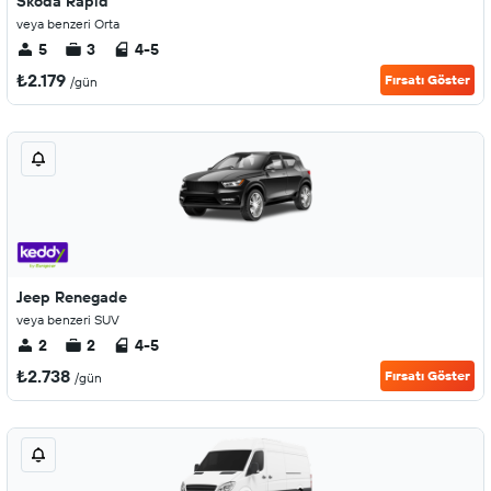
Skoda Rapid
veya benzeri Orta
5
3
4-5
₺2.179
Fırsatı Göster
/gün
Jeep Renegade
veya benzeri SUV
2
2
4-5
₺2.738
Fırsatı Göster
/gün