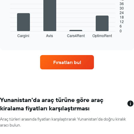
bars.
Tablo
36
30
kiralık
24
Aşağıdaki
araç
18
tablo
için
12
en
bir
6
çok
0
günlük
Cargini
Avis
Cars4Rent
OptimoRent
lokasyonda
End
ortalama
of
hizmet
fiyatı
interactive
veren
chart
gösteren
dört
1
araba
Y
Fırsatları bul
kiralama
ekseni
şirketini
içerir
gösterir
Tablo
araç
kiralama
şirketlerini
Yunanistan'da araç türüne göre araç
gösteren
kiralama fiyatları karşılaştırması
1
X
Araç türleri arasında fiyatları karşılaştırarak Yunanistan'da doğru kiralık
ekseni
aracı bulun.
içerir
Tablo