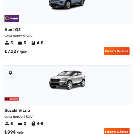
Audi Q3
veya benzeri SUV
5
5
4-5
₺7.327
Fırsatı Göster
/gün
Suzuki Vitara
veya benzeri SUV
5
3
4-5
₺994
Fırsatı Göster
/gün