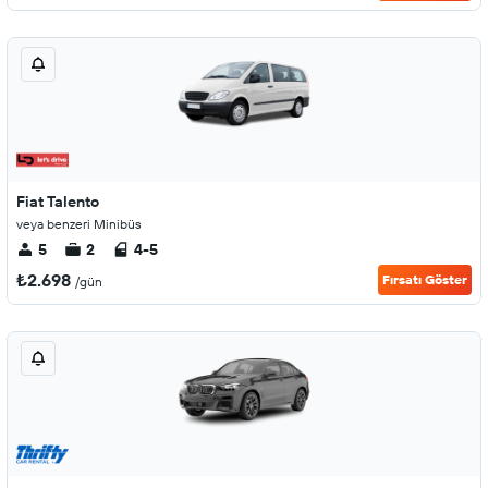
Fiat Talento
veya benzeri Minibüs
5
2
4-5
₺2.698
Fırsatı Göster
/gün