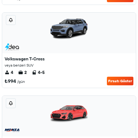
Volkswagen T-Cross
veya benzeri SUV
4
2
4-5
₺994
Fırsatı Göster
/gün