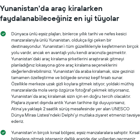
Yunanistan'da araç kiralarken
faydalanabileceğiniz en iyi tüyolar
Dünyaca ünlü eşsiz plajları, binlerce yıllık tarihi ve nefes kesici
manzaralarıyla ünlü Yunanistan, oldukça ilgi çeken bir
destinasyondur. Yunanistan’ı tüm güzellikleriyle keşfetmenin birçok
yolu vardır, ancak en avantajlı yolu kendi aracınızla gezmektir.
Yunanistan’daki araç kiralama şirketlerini araştırarak gitmeyi
planladığınız lokasyona göre araç kiralama seçeneklerini
değerlendirebilirsiniz. Yunanistan'da araba kiralamak, size gezinizi
tamamen özelleştirme ve bölgede sınırsız keşif fırsatı sunar.
Özellikle merkeze uzak gizli koylara gitmek istiyor, yoldaki müthiş
manzaralarda mola verip özgürce fotoğraf çekmek istiyorsanız,
Yunanistan’da araç kiralamak sizin için en doğru tercih olacaktır.
Plajlara ziyaret dışında antik Yunan tarihine ilgi duyuyorsanız,
Atina’ya yaklaşık 2 saatlik sürüş mesafesinde yer alan UNESCO
Dünya Mirası Listesi'ndeki Delphi’yi mutlaka ziyaret etmenizi tavsiye
ederiz.
Yunanistan'ın birçok kırsal bölgesi, eşsiz manzalaralara sahiptir. Kırsal
bölgelere gitmek isterseniz dağlık arazide dar yollardan geçmeniz