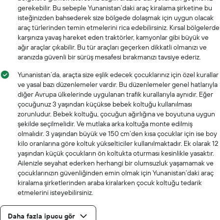
gerekebilir. Bu sebeple Yunanistan’daki araç kiralama şirketine bu
isteğinizden bahsederek size bölgede dolaşmak için uygun olacak
araç türlerinden temin etmelerini rica edebilirsiniz. Kırsal bölgelerde
karşınıza yavaş hareket eden traktörler, kamyonlar gibi büyük ve
ağır araçlar çıkabilir. Bu tür araçları geçerken dikkatli olmanızı ve
aranızda güvenli bir sürüş mesafesi bırakmanızı tavsiye ederiz.
Yunanistan’da, araçta size eşlik edecek çocuklarınız için özel kurallar
ve yasal bazı düzenlemeler vardır. Bu düzenlemeler genel hatlarıyla
diğer Avrupa ülkelerinde uygulanan trafik kurallarıyla aynıdır. Eğer
çocuğunuz 3 yaşından küçükse bebek koltuğu kullanılması
zorunludur. Bebek koltuğu, çocuğun ağırlığına ve boyutuna uygun
şekilde seçilmelidir. Ve mutlaka arka koltuğa monte edilmiş
olmalıdır. 3 yaşından büyük ve 150 cm’den kısa çocuklar için ise boy
kilo oranlarına göre koltuk yükselticiler kullanılmaktadır. Ek olarak 12
yaşından küçük çocukların ön koltukta oturması kesinlikle yasaktır.
Ailenizle seyahat ederken herhangi bir olumsuzluk yaşamamak ve
çocuklarınızın güvenliğinden emin olmak için Yunanistan’daki araç
kiralama şirketlerinden araba kiralarken çocuk koltuğu tedarik
etmelerini isteyebilirsiniz.
Daha fazla ipucu gör