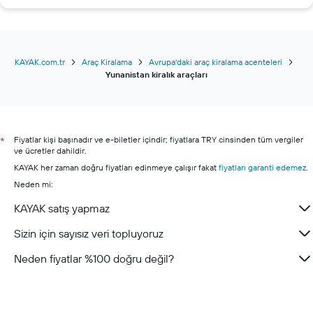
Trabzon Araç Kiralama
Erzurum Araç Kiralama
Konya Araç Kiralama
KAYAK.com.tr
Araç Kiralama
Avrupa'daki araç kiralama acenteleri
Yunanistan kiralık araçları
Fiyatlar kişi başınadır ve e-biletler içindir; fiyatlara TRY cinsinden tüm vergiler
*
ve ücretler dahildir.
KAYAK her zaman doğru fiyatları edinmeye çalışır fakat
fiyatları garanti edemez
.
Neden mi:
KAYAK satış yapmaz
Sizin için sayısız veri topluyoruz
Neden fiyatlar %100 doğru değil?