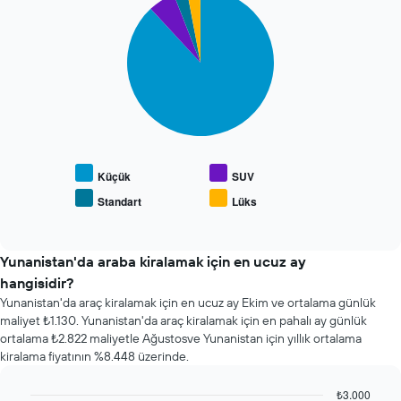
en
graphic.
chart
ucuz
with
4
4
araba
slices.
kiralama
şirketini
Aşağıdaki
gösteren
tablo
1
popüler
X
araç
ekseni
türlerinin
içerir
ortalama
Küçük
SUV
Tablo
fiyatını
Standart
Lüks
belirtilen
End
gösterir
of
şirketler
interactive
için
chart
en
Yunanistan'da araba kiralamak için en ucuz ay
ucuz
hangisidir?
kiralık
Yunanistan'da araç kiralamak için en ucuz ay Ekim ve ortalama günlük
araç
maliyet ₺1.130. Yunanistan'da araç kiralamak için en pahalı ay günlük
fiyatını
ortalama ₺2.822 maliyetle Ağustosve Yunanistan için yıllık ortalama
gösteren
kiralama fiyatının %8.448 üzerinde.
1
X
ekseni
₺3.000