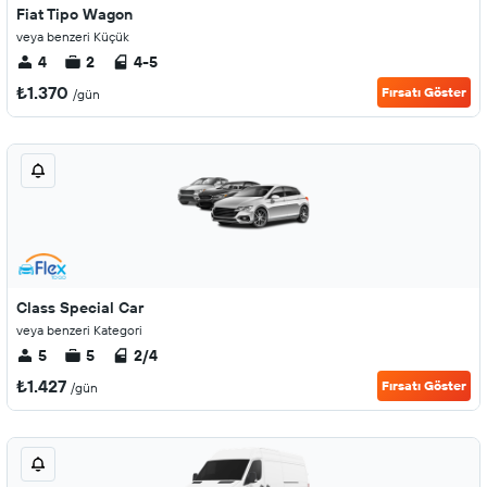
Fiat Tipo Wagon
veya benzeri Küçük
4
2
4-5
₺1.370
Fırsatı Göster
/gün
Class Special Car
veya benzeri Kategori
5
5
2/4
₺1.427
Fırsatı Göster
/gün