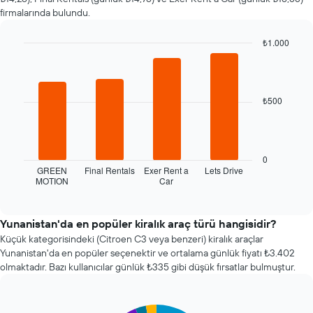
değiştiğini
firmalarında bulundu.
gösterir
Tablo
₺1.000
rezervasyondan
Bar
önceki
Chart
graphic.
chart
gün
with
sayısını
4
gösteren
₺500
bars.
1
X
Aşağıdaki
ekseni
tablo
içerir
son
0
Tablo
72
GREEN
Final Rentals
Exer Rent a
Lets Drive
bir
MOTION
Car
saat
End
kiralık
of
içindeki
interactive
aracın
en
chart
ortalama
ucuz
Yunanistan'da en popüler kiralık araç türü hangisidir?
fiyatını
dört
Küçük kategorisindeki (Citroen C3 veya benzeri) kiralık araçlar
gösteren
araba
Yunanistan'da en popüler seçenektir ve ortalama günlük fiyatı ₺3.402
1
kiralama
olmaktadır. Bazı kullanıcılar günlük ₺335 gibi düşük fırsatlar bulmuştur.
Y
şirketini
ekseni
gösterir
içerir
Tablo
Pie
Chart