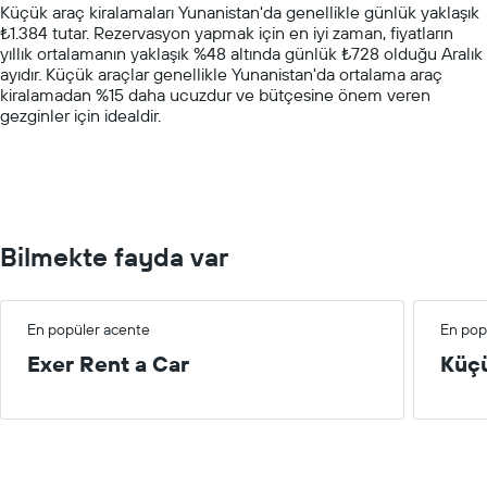
Küçük araç kiralamaları Yunanistan'da genellikle günlük yaklaşık
has
₺1.384 tutar. Rezervasyon yapmak için en iyi zaman, fiyatların
1
yıllık ortalamanın yaklaşık %48 altında günlük ₺728 olduğu Aralık
Y
ayıdır. Küçük araçlar genellikle Yunanistan'da ortalama araç
axis
kiralamadan %15 daha ucuzdur ve bütçesine önem veren
displaying
gezginler için idealdir.
values.
Range:
0
to
4000.
Bilmekte fayda var
En popüler acente
En pop
Exer Rent a Car
Küç