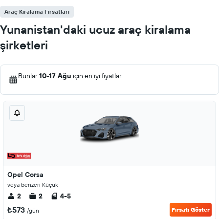
Araç Kiralama Fırsatları
Yunanistan'daki ucuz araç kiralama
şirketleri
Bunlar
10-17 Ağu
için en iyi fiyatlar.
Opel Corsa
veya benzeri Küçük
2
2
4-5
₺573
Fırsatı Göster
/gün