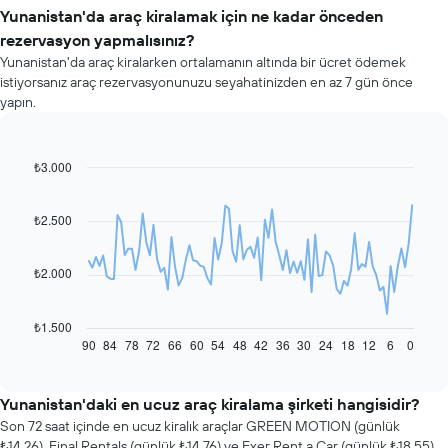
Yunanistan'da araç kiralamak için ne kadar önceden
rezervasyon yapmalısınız?
Yunanistan'da araç kiralarken ortalamanın altında bir ücret ödemek
istiyorsanız araç rezervasyonunuzu seyahatinizden en az 7 gün önce
yapın.
₺3.000
Line
Chart
graphic.
chart
with
91
₺2.500
data
points.
₺2.000
Aşağıdaki
tablo
rezervasyon
₺1.500
tarihi
90
84
78
72
66
60
54
48
42
36
30
24
18
12
6
0
End
of
yaklaştıkça
interactive
kiralık
chart
araç
Yunanistan'daki en ucuz araç kiralama şirketi hangisidir?
fiyatlarının
Son 72 saat içinde en ucuz kiralık araçlar GREEN MOTION (günlük
nasıl
₺14,26), Final Rentals (günlük ₺14,76) ve Exer Rent a Car (günlük ₺18,55)