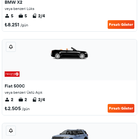
BMW X2
veya benzeri Lüks
5
5
2/4
₺8.251
Fırsatı Göster
/gün
Fiat 500C
veya benzeri Üstü Açık
2
2
2/4
₺2.505
Fırsatı Göster
/gün