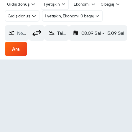
Gidiş dönüş
1 yetişkin
Ekonomi
0 bagaj
Gidiş dönüş
1 yetişkin, Ekonomi, 0 bagaj
Nereden?
Taitung City (TTT)
08.09 Sal
-
15.09 Sal
Ara