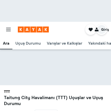
Giriş
Ara
Uçuş Durumu
Varışlar ve Kalkışlar
Yakındaki ha
TTT
Taitung City Havalimanı (TTT) Uçuşlar ve Uçuş
Durumu