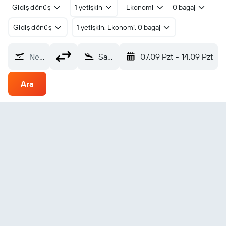
Gidiş dönüş
1 yetişkin
Ekonomi
0 bagaj
Gidiş dönüş
1 yetişkin, Ekonomi, 0 bagaj
Nereden?
Santa Ana Island (NNB)
07.09 Pzt
-
14.09 Pzt
Ara