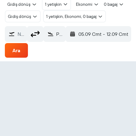
Gidiş dönüş
1 yetişkin
Ekonomi
0 bagaj
Gidiş dönüş
1 yetişkin, Ekonomi, 0 bagaj
Nereden?
Peawanuck (YPO)
05.09 Cmt
-
12.09 Cmt
Ara