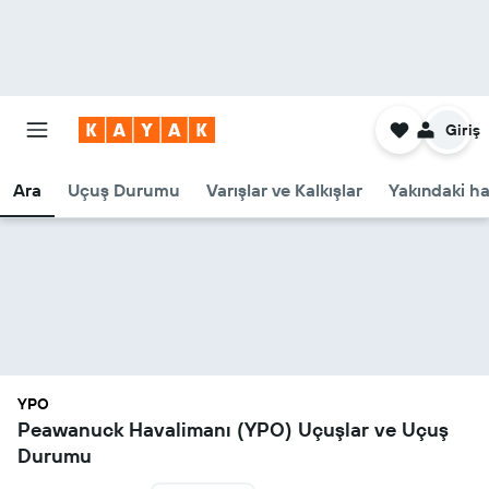
Giriş
Ara
Uçuş Durumu
Varışlar ve Kalkışlar
Yakındaki ha
YPO
Peawanuck Havalimanı (YPO) Uçuşlar ve Uçuş
Durumu