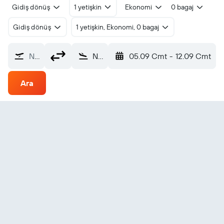
Gidiş dönüş
1 yetişkin
Ekonomi
0 bagaj
Gidiş dönüş
1 yetişkin, Ekonomi, 0 bagaj
Nereden?
Nelson, Yeni Zelanda (NSN)
05.09 Cmt
-
12.09 Cmt
Ara