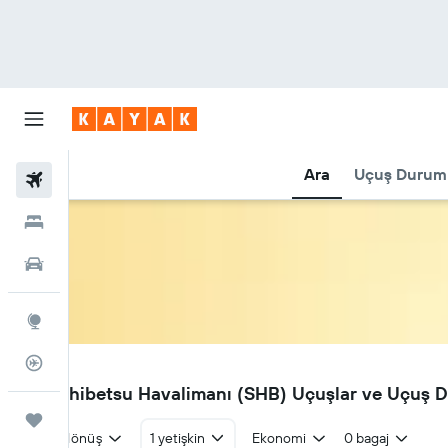
Ara
Uçuş Durum
Uçuşlar
Oteller
Araç Kiralama
Explore
Uçuş Takipçisi
SHB
Nakashibetsu Havalimanı (SHB) Uçuşlar ve Uçuş 
Trips
Gidiş dönüş
1 yetişkin
Ekonomi
0 bagaj