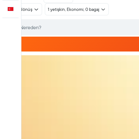
Türkçe
Gidiş dönüş
1 yetişkin, Ekonomi, 0 bagaj