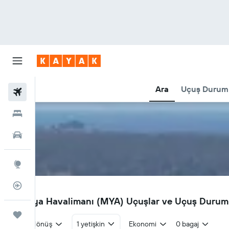
Ara
Uçuş Durum
Uçuşlar
Oteller
Araç Kiralama
Explore
Uçuş Takipçisi
MYA
Moruya Havalimanı (MYA) Uçuşlar ve Uçuş Duru
Trips
Gidiş dönüş
1 yetişkin
Ekonomi
0 bagaj